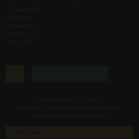
Επικαθήμενος
Υλικό: Inox
Μήκος: 33cm
Πλάτος: 33cm
Ύψος: 12cm
VOSS
Προσθήκη στο καλάθι
MILO
ΕΠΙΚΑΘΗΜΕΝΟΣ
ΝΠΙΤΗΡΑΣ
INOX
Κωδικός προϊόντος:
V1033-411
33X33CM
Κατηγορίες:
ΝΙΠΤΗΡΕΣ
,
ΝΙΠΤΗΡΕΣ ΕΠΙΤΡΑΠΕΖΙΟΙ /
BLACK
ΕΠΙΚΑΘΗΜΕΝΟΙ
,
ΌΛΑ ΤΑ ΠΡΟΙΟΝΤΑ
BRUSHED
ποσότητα
Περιγραφή