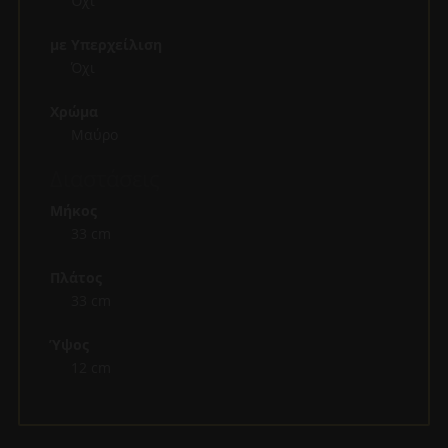
Όχι
με Υπερχείλιση
Όχι
Χρώμα
Μαύρο
Διαστάσεις
Μήκος
33 cm
Πλάτος
33 cm
Ύψος
12 cm