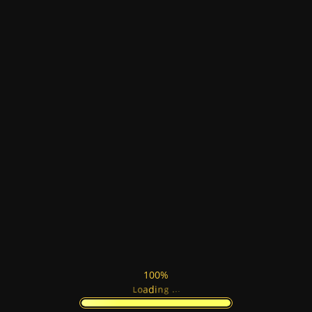
Η ανακαίνιση μπάνιου δεν είναι πλέον μια
απλή αλλαγή πλακιδίων.Είναι μια επένδυση
άνεσης, αισθητικής και αξίας...
100%
.
.
.
g
n
i
d
a
o
L