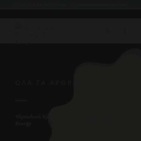
2107759214 & 6974226095
xristoskoutoukis@gmail.com
ΟΛΑ ΤΑ ΑΡΘΡΑ
Υδραυλικά Χρήστος Κουτούκης | Bath, Gas &
Energy