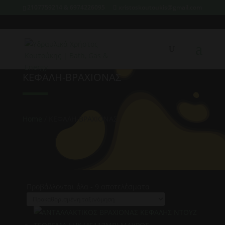
2107759214 & 6974226095
xristoskoutoukis@gmail.com
ΚΕΦΑΛΗ-ΒΡΑΧΙΟΝΑΣ
Home
/ ΚΕΦΑΛΗ-ΒΡΑΧΙΟΝΑΣ
Προβάλλονται όλα - 9 αποτελέσματα