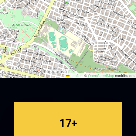
Leaflet
|
©
OpenStreetMap
contributors
17+