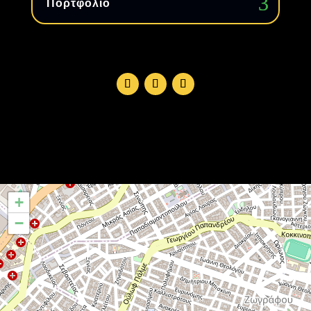
Πορτφόλιο
+
−