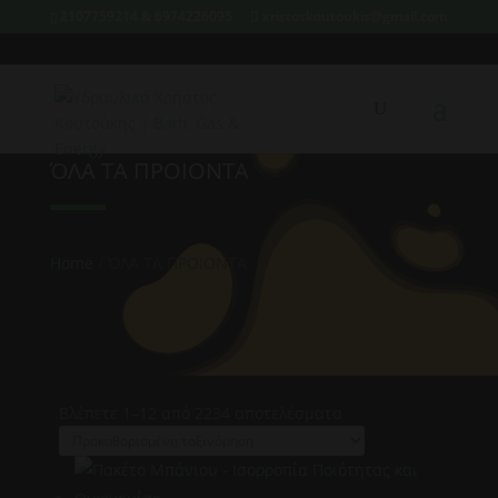
2107759214 & 6974226095
xristoskoutoukis@gmail.com
ΌΛΑ ΤΑ ΠΡΟΙΟΝΤΑ
Home
/ ΌΛΑ ΤΑ ΠΡΟΙΟΝΤΑ
Βλέπετε 1–12 από 2234 αποτελέσματα