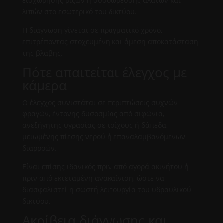
εισχώρησης ριζών ή συσσώρευσης αλάτων και
λιπών στο εσωτερικό του δικτύου.
Η διάγνωση γίνεται σε πραγματικό χρόνο,
επιτρέποντας στοχευμένη και άμεση αποκατάσταση
της βλάβης.
Πότε απαιτείται έλεγχος με
κάμερα
Ο έλεγχος συνιστάται σε περιπτώσεις συχνών
φραγών, έντονης δυσοσμίας από σιφώνια,
ανεξήγητης υγρασίας σε τοίχους ή δάπεδα,
μειωμένης πίεσης νερού ή επαναλαμβανόμενων
διαρροών.
Είναι επίσης ιδανικός πριν από αγορά ακινήτου ή
πριν από εκτεταμένη ανακαίνιση, ώστε να
διασφαλιστεί η σωστή λειτουργία του υδραυλικού
δικτύου.
Ακρίβεια διάγνωσης και