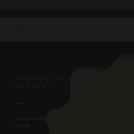
2107759214 & 6974226095
xristoskoutoukis@gmail.com
ΕΛΕΓΧΟΣ ΜΕ ΧΡΗΣΗ
ΚΑΜΕΡΑΣ
Υδραυλικά Χρήστος Κουτούκης | Bath, Gas &
Energy