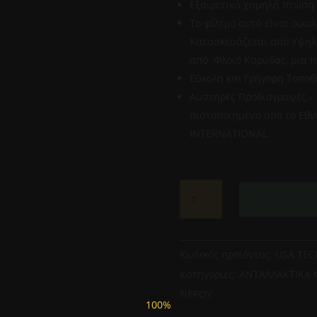
Εξαιρετικά χαμηλή πτώση 
Το φίλτρο αυτό είναι οικο
Κατασκευάζεται από Υψηλ
από Φλοιό Καρύδας, μια 
Εύκολη και Γρήγορη Τοποθ
Αυστηρές Προδιαγραφές – 
πιστοποιημένο από το Εθνι
ΙNTERNATIONAL.
USA
Προσθήκη
TECH
CTO-
CBC
978
Κωδικός προϊόντος:
USA TEC
5
Κατηγορίες:
ΑΝΤΑΛΛΑΚΤΙΚΑ 
μm
ΝΕΡΟΥ
ποσότητα
100%