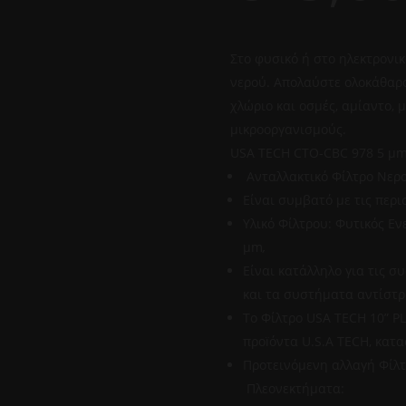
Στο φυσικό ή στο ηλεκτρονι
νερού. Απολαύστε ολοκάθαρο
χλώριο και οσμές, αμίαντο,
μικροοργανισμούς.
USA TECH CTO-CBC 978 5 μ
Ανταλλακτικό Φίλτρο Νερ
Είναι συμβατό με τις περι
Υλικό Φίλτρου: Φυτικός Ε
μm
,
Είναι κατάλληλο για τις 
και τα συστήματα αντίστ
Το Φίλτρο USA TECH 10” PL
προïόντα U.S.A TECH, κατα
Προτεινόμενη αλλαγή Φίλτρ
Πλεονεκτήματα: