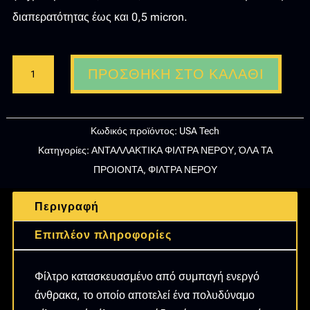
διαπερατότητας έως και 0,5 micron.
USA
ΠΡΟΣΘΉΚΗ ΣΤΟ ΚΑΛΆΘΙ
TECH
ΑΝΤΑΛΛΑΚΤΙΚΟ
ΦΙΛΤΡΟ
Κωδικός προϊόντος:
USA Tech
ΝΕΡΟΥ
Κατηγορίες:
ΑΝΤΑΛΛΑΚΤΙΚΑ ΦΙΛΤΡΑ ΝΕΡΟΥ
,
ΌΛΑ ΤΑ
ΆΝΩ
ΠΡΟΙΟΝΤΑ
,
ΦΙΛΤΡΑ ΝΕΡΟΥ
ΚΑΙ
ΚΑΤΩ
Περιγραφή
ΠΑΓΚΟΥ
ΑΠΟ
Επιπλέον πληροφορίες
ΕΝΕΡΓΟ
ΆΝΘΡΑΚΑ
Φίλτρο κατασκευασμένο από συμπαγή ενεργό
10″
άνθρακα, το οποίο αποτελεί ένα πολυδύναμο
VOC-