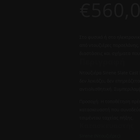
€
560,
Στο φυσικό ή στο ηλεκτρονικ
από ντουζιέρες πορσελάνης, 
διαστάσεις και σχήματα πο
Περιγραφή
Ντουζιέρα Sirene Slate Cast
δεν λεκιάζει, δεν επηρεάζετ
αντιολισθητική. Συμπεριλαμ
Προσοχή: Η τοποθέτηση πρέπ
κατασκευαστή που συνοδεύο
τσιμέντου ταχείας πήξης.
Κατασκευαστής
Sirene (Ντουζιέρες)