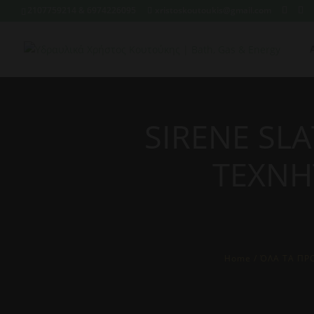
2107759214 & 6974226095
xristoskoutoukis@gmail.com
SIRENE SL
ΤΕΧΝΗ
Home
/
ΌΛΑ ΤΑ ΠΡ