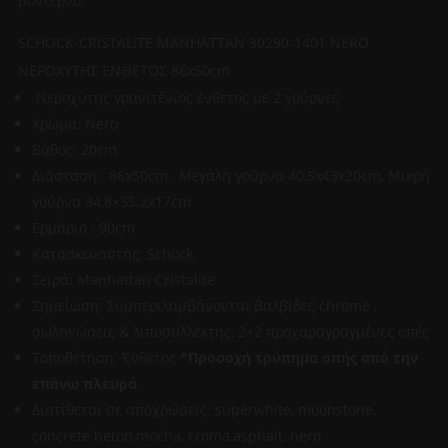
μοντέρνο.
SCHOCK-CRISTALITE MANHATTAN 30290-1401 NERO
ΝΕΡΟΧΥΤΗΣ ΕΝΘΕΤΟΣ 86x50cm
Νεροχύτης γρανιτένιος ένθετος με 2 γούρνες
Χρώμα: Nero
Βάθος: 20cm
Διάσταση : 86x50cm , Μεγάλη γούρνα 40,5x43x20cm, Μικρή
γούρνα 34,8×35.2x17cm
Ερμάριο : 90cm
Κατασκευαστής: Schock
Σειρά: Manhattan Cristalite
Σημείωση: Συμπεριλαμβάνονται βαλβίδες chrome ,
σωληνώσεις & λιποσυλλέκτης, 2+2 προχαραγραγμένες οπές
Τοποθέτηση: Ένθετος *
Προσοχή τρύπημα οπής από την
επάνω πλευρά
Διατίθεται σε αποχρώσεις: superwhite, moonstone,
concrete beton,mocha, croma,asphait, nero