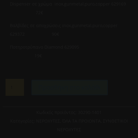
Dispenser σε χρώμα inox,gunmetal,puro,copper 629169
72€
Βαλβίδες σε αποχρώσεις inox,gunmetal,puro,copper
629372 90€
Ποτηροτρύπανο Diamond 629095
19€
SCHOCK-
Προσθήκη στο καλάθι
CRISTALITE
MANHATTAN
30290-
1401
Κωδικός προϊόντος:
30290-1401
NERO
Κατηγορίες:
ΝΕΡΟΧΥΤΕΣ
,
ΌΛΑ ΤΑ ΠΡΟΙΟΝΤΑ
,
ΣΥΝΘΕΤΙΚΟΙ
ΝΕΡΟΧΥΤΗΣ
ΝΕΡΟΧΥΤΕΣ
ΕΝΘΕΤΟΣ