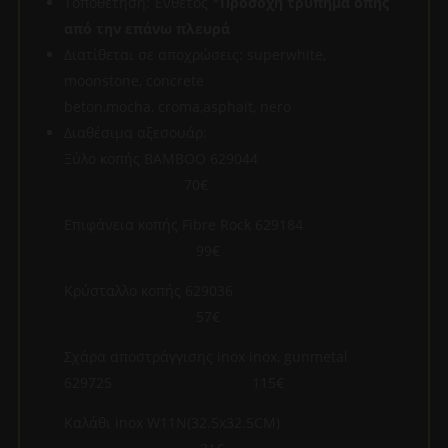
Τοποθέτηση: Ένθετος *
Προσοχή τρύπημα οπής
από την επάνω πλευρά
Διατίθεται σε αποχρώσεις: superwhite,
moonstone, concrete
beton,mocha, croma,asphait, nero
Διαθέσιμα αξεσουάρ:
Ξύλο κοπής ΒΑΜΒΟΟ 629044
70€
Επιφάνεια κοπής Fibre Rock 629184
99€
Κρύσταλλο κοπής 629036
57€
Σχάρα αποστράγγισης inox inox, gunmetal
629725 115€
Καλάθι inox W11N(32.5x32.5CM)