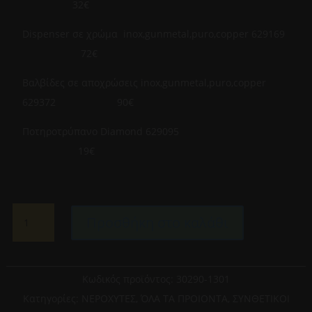
32€
Dispenser σε χρώμα inox,gunmetal,puro,copper 629169
72€
Βαλβίδες σε αποχρώσεις inox,gunmetal,puro,copper
629372 90€
Ποτηροτρύπανο Diamond 629095
19€
SCHOCK-
Προσθήκη στο καλάθι
CRISTALITE
MANHATTAN
30290-
1301
Κωδικός προϊόντος:
30290-1301
SUPER
Κατηγορίες:
ΝΕΡΟΧΥΤΕΣ
,
ΌΛΑ ΤΑ ΠΡΟΙΟΝΤΑ
,
ΣΥΝΘΕΤΙΚΟΙ
WHITE