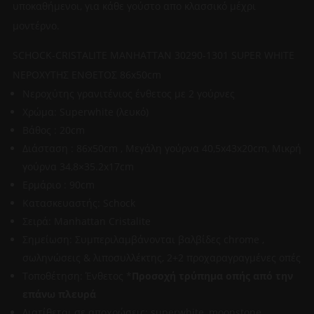
υποκαθήμενοι, για κάθε γούστο απο κλασσικό μέχρι
μοντέρνο.
SCHOCK-CRISTALITE MANHATTAN 30290-1301 SUPER WHITE
ΝΕΡΟΧΥΤΗΣ ΕΝΘΕΤΟΣ 86x50cm
Νεροχύτης γρανιτένιος ένθετος με 2 γούρνες
Χρώμα: Superwhite (λευκό)
Βάθος : 20cm
Διάσταση : 86x50cm , Μεγάλη γούρνα 40,5x43x20cm, Μικρή
γούρνα 34,8×35.2x17cm
Ερμάριο : 90cm
Κατασκευαστής: Schock
Σειρά: Manhattan Cristalite
Σημείωση: Συμπεριλαμβάνονται βαλβίδες chrome ,
σωληνώσεις & λιποσυλλέκτης, 2+2 προχαραγραγμένες οπές
Τοποθέτηση: Ένθετος *
Προσοχή τρύπημα οπής από την
επάνω πλευρά
Διατίθεται σε αποχρώσεις: superwhite, moonstone,