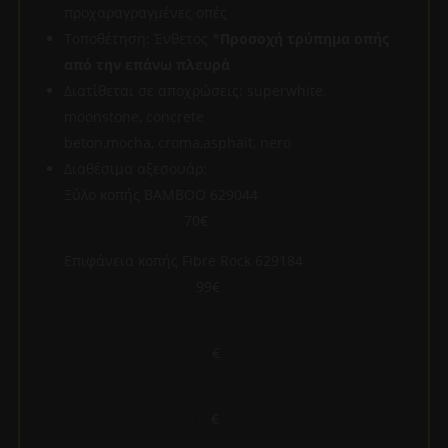
προχαραγραγμένες οπές
Τοποθέτηση: Ένθετος *
Προσοχή τρύπημα οπής
από την επάνω πλευρά
Διατίθεται σε αποχρώσεις: superwhite,
moonstone, concrete
beton,mocha, croma,asphait, nero
Διαθέσιμα αξεσουάρ:
Ξύλο κοπής ΒΑΜΒΟΟ 629044
70€
Επιφάνεια κοπής Fibre Rock 629184
99€
Κρύσταλλο κοπής 629036
€
57
Σχάρα αποστράγγισης inox inox, gunmetal 629725
€
115