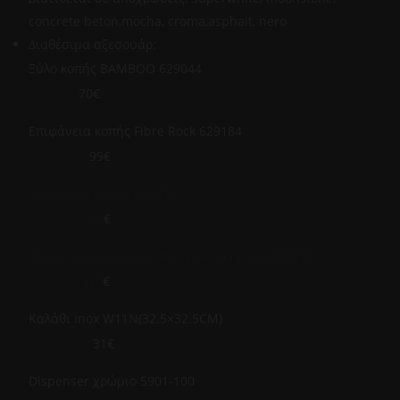
concrete beton,mocha, croma,asphait, nero
Διαθέσιμα αξεσουάρ:
Ξύλο κοπής ΒΑΜΒΟΟ 629044
70€
Επιφάνεια κοπής Fibre Rock 629184
99€
Κρύσταλλο κοπής 629036
€
57
Σχάρα αποστράγγισης inox inox, gunmetal 629725
€
115
Καλάθι inox W11N(32.5×32.5CM)
31€
Dispenser χρώμιο 5901-100