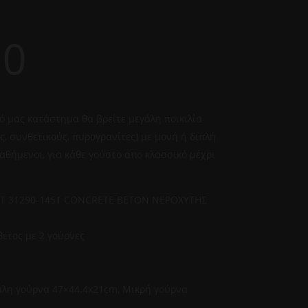
00
ό μας κατάστημα θα βρείτε μεγάλη ποικιλία
, συνθετικούς, πυρογρανίτες) με μονή ή διπλή
αθήμενοι, για κάθε γούστο απο κλασσικό μέχρι
NT 31290-1451 CONCRETE BETON ΝΕΡΟΧΥΤΗΣ
θετος με 2 γούρνες
άλη γούρνα 47×44.4x21cm, Μικρή γούρνα