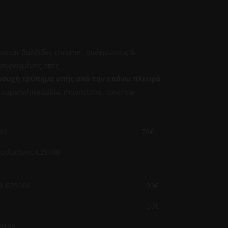
ονται βαλβίδες chrome , σωληνώσεις &
ραγραγμένες οπές
οσοχή τρύπημα οπής από την επάνω πλευρά
 superwhite,sabia, moonstone, concrete
 ΒΑΜΒΟΟ 629044 70€
ράγγισης σιλικόνης 629188
ής Fibre Rock 629184 99€
 κοπής 629036 57€
τοθήκη inox 629138