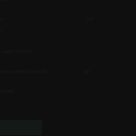
 W32(36,5x29CM) 31€
 χρώμιο 5901-100
ρώμα ,puro,copper 629169
σεις bronze,copper,black 670 48-
ανο Diamond 629095
 στο καλάθι