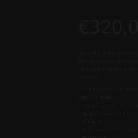
€
320,
Στο φυσικό ή στο ηλεκτρονικ
από νεροχύτες (ανοξείδωτους
γούρνα,επικαθήμενοι ή υποκ
μοντέρνο.
SCHOCK-CRISTALITE ELEME
ΕΝΘΕΤΟΣ 86x50cm
Νεροχύτης γρανιτένιος έν
Χρώμα: Concrete Beton
Βάθος: 21cm
Διάσταση : 86x50cm , Μεγ
30x33x19cm