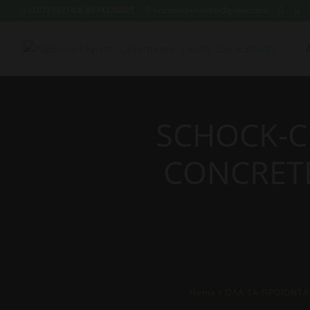
2107759214 & 6974226095
xristoskoutoukis@gmail.com
SCHOCK-C
CONCRET
Home
/
ΌΛΑ ΤΑ ΠΡΟΙΟΝΤΑ