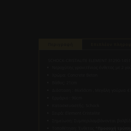
Περιγραφή
Επιπλέον πληροφ
SCHOCK-CRISTALITE ELEMENT 31290-14
Νεροχύτης γρανιτένιος ένθετος με 2 γο
Χρώμα: Concrete Beton
Βάθος: 21cm
Διάσταση : 86x50cm , Μεγάλη γούρνα 4
Ερμάριο : 90cm
Κατασκευαστής: Schock
Σειρά: Element Cristalite
Σημείωση: Συμπεριλαμβάνονται βαλβίδε
Τοποθέτηση: Ένθετος *
Προσοχή τρύπη