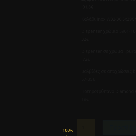
91,8€
Καλάθι inox
Dispenser
32€
Dispenser σε χ
72€
Βαλβίδες σε αποχρώ
57-35€
Ποτηροτρύπ
19€
SCHOCK-
Προσθήκη
CRISTALITE
100%