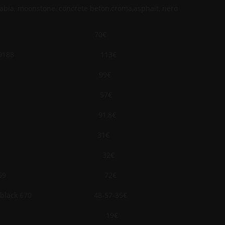
abia, moonstone, concrete beton,croma,asphait, nero
ΟΟ 629044 70€
σιλικόνης 629188 113€
e Rock 629184 99€
ς 629036 57€
inox 629138 91,8€
36,5x29CM) 31€
ο 5901-100 32€
ro,copper 629169 72€
e,copper,black 670 48-57-35€
mond 629095 19€