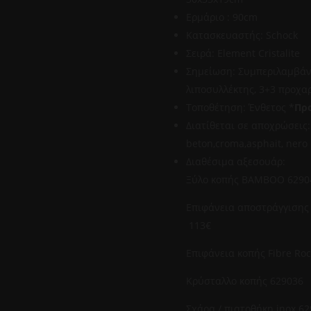
Ερμάριο : 90cm
Κατασκευαστής: Schock
Σειρά: Element Cristalite
Σημείωση: Συμπεριλαμβάν
λιποσυλλέκτης, 3+3 προχα
Τοποθέτηση: Ένθετος *
Πρ
Διατίθεται σε αποχρώσεις:
beton,croma,asphait, nero
Διαθέσιμα αξεσουάρ:
Ξύλο κοπής
Επιφάνεια αποστ
113€
Επιφάνεια κοπ
Κρύσταλλο
Σχάρα / πια