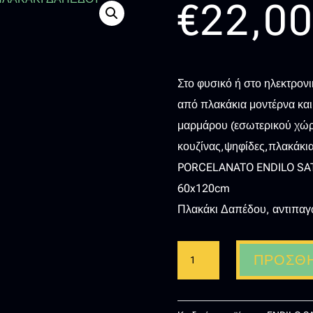
€
22,0
Στο φυσικό ή στο ηλεκτρον
από πλακάκια μοντέρνα και
μαρμάρου (εσωτερικού χώ
κουζίνας,ψηφίδες,πλακάκια
PORCELANATO ENDILO SA
60x120cm
Πλακάκι Δαπέδου, αντιπαγω
PORCELANATO
ΠΡΟΣΘΉ
ENDILO
SATUARIO
RETT-