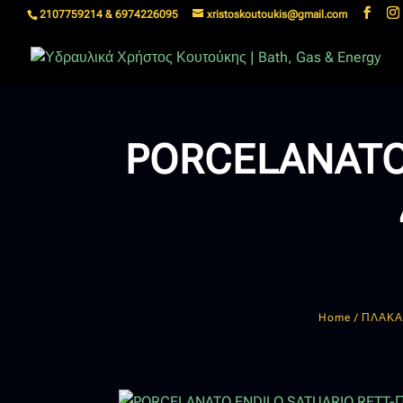
2107759214 & 6974226095
xristoskoutoukis@gmail.com
PORCELANATO
Home
/
ΠΛΑΚΑ