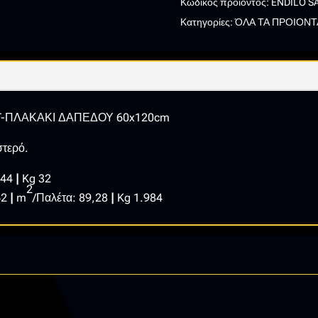
Κωδικός προϊόντος:
ENDILO S
ΠΛΑΚΑΚΙ
Κατηγορίες:
ΌΛΑ ΤΑ ΠΡΟΙΟΝΤ
ΔΑΠΕΔΟΥ
60x120cm
ποσότητα
TT-ΠΛΑΚΑΚΙ ΔΑΠΕΔΟΥ 60x120cm
στερό.
,44
|
Kg 32
2
62
|
m
/Παλέτα: 89,28
|
Kg 1.984