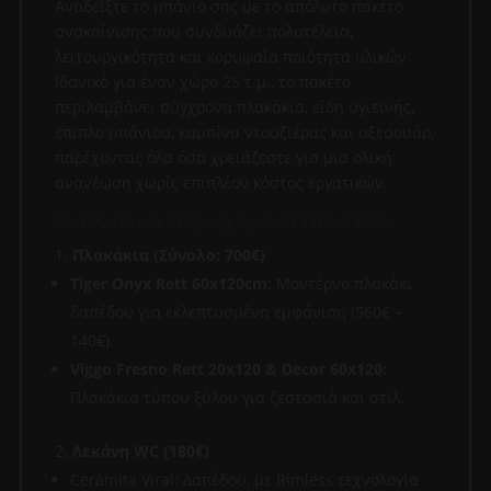
Αναδείξτε το μπάνιο σας με το απόλυτο πακέτο
ανακαίνισης που συνδυάζει πολυτέλεια,
λειτουργικότητα και κορυφαία ποιότητα υλικών.
Ιδανικό για έναν χώρο 25 τ.μ., το πακέτο
περιλαμβάνει σύγχρονα πλακάκια, είδη υγιεινής,
έπιπλο μπάνιου, καμπίνα ντουζιέρας και αξεσουάρ,
παρέχοντας όλα όσα χρειάζεστε για μια ολική
ανανέωση χωρίς επιπλέον κόστος εργατικών.
Αναλυτικά Περιεχόμενα Πακέτου:
Πλακάκια (Σύνολο: 700€)
Tiger Onyx Rett 60x120cm:
Μοντέρνο πλακάκι
δαπέδου για εκλεπτυσμένη εμφάνιση (560€ +
140€).
Viggo Fresno Rett 20x120 & Decor 60x120:
Πλακάκια τύπου ξύλου για ζεστασιά και στιλ.
Λεκάνη WC (180€)
Ceramita Viral: Δαπέδου, με Rimless τεχνολογία