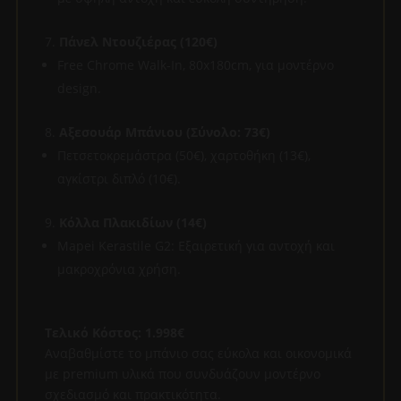
Πάνελ Ντουζιέρας (120€)
Free Chrome Walk-In, 80x180cm, για μοντέρνο
design.
Αξεσουάρ Μπάνιου (Σύνολο: 73€)
Πετσετοκρεμάστρα (50€), χαρτοθήκη (13€),
αγκίστρι διπλό (10€).
Κόλλα Πλακιδίων (14€)
Mapei Kerastile G2: Εξαιρετική για αντοχή και
μακροχρόνια χρήση.
Τελικό Κόστος: 1.998€
Αναβαθμίστε το μπάνιο σας εύκολα και οικονομικά
με premium υλικά που συνδυάζουν μοντέρνο
σχεδιασμό και πρακτικότητα.