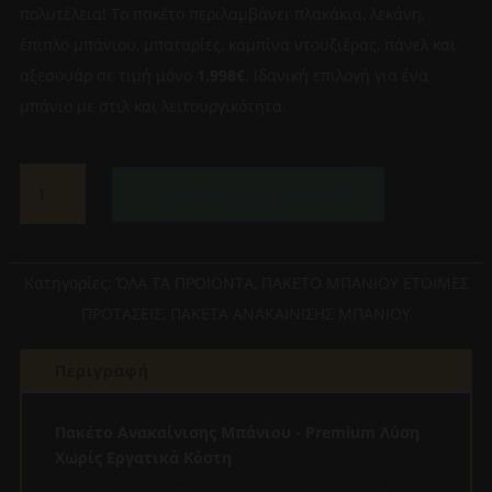
πολυτέλεια! Το πακέτο περιλαμβάνει πλακάκια, λεκάνη,
έπιπλο μπάνιου, μπαταρίες, καμπίνα ντουζιέρας, πάνελ και
αξεσουάρ σε τιμή μόνο
1.998€
. Ιδανική επιλογή για ένα
μπάνιο με στιλ και λειτουργικότητα.
Πακέτο
Προσθήκη στο καλάθι
Μπάνιου
-
Ολοκληρωμένη
Λύση
Κατηγορίες:
ΌΛΑ ΤΑ ΠΡΟΙΟΝΤΑ
,
ΠAKETO ΜΠΑΝΙΟΥ ΕΤΟΙΜΕΣ
Χωρίς
ΠΡΟΤΑΣΕΙΣ
,
ΠΑΚΕΤΑ ΑΝΑΚΑΙΝΙΣΗΣ ΜΠΑΝΙΟΥ
Εργατικά
Κόστη
Περιγραφή
ποσότητα
Πακέτο Ανακαίνισης Μπάνιου - Premium Λύση
Χωρίς Εργατικά Κόστη