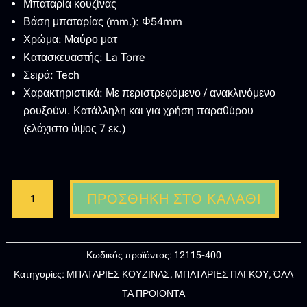
Μπαταρία κουζίνας
Βάση μπαταρίας (mm.): Φ54mm
Χρώμα: Μαύρο ματ
Κατασκευαστής: La Torre
Σειρά: Tech
Χαρακτηριστικά: Με περιστρεφόμενο / ανακλινόμενο
ρουξούνι. Κατάλληλη και για χρήση παραθύρου
(ελάχιστο ύψος 7 εκ.)
LA
ΠΡΟΣΘΉΚΗ ΣΤΟ ΚΑΛΆΘΙ
TORRE-
TECH
12115-
Κωδικός προϊόντος:
12115-400
400
Κατηγορίες:
ΜΠΑΤΑΡΙΕΣ ΚΟΥΖΙΝΑΣ
,
ΜΠΑΤΑΡΙΕΣ ΠΑΓΚΟΥ
,
ΌΛΑ
BLACK
ΤΑ ΠΡΟΙΟΝΤΑ
MAT