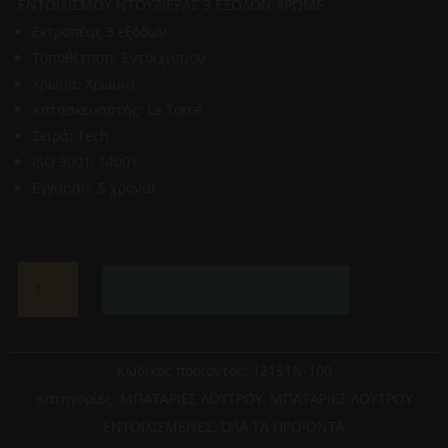
ΕΝΤΟΙΧΙΣΜΟΥ ΝΤΟΥΖΙΕΡΑΣ 3 ΕΞΟΔΩΝ ΧΡΩΜΕ
Εκτροπέας 3 εξόδων
Τοποθέτηση: Εντοιχισμού
Χρώμα: Χρώμιο
Κατασκευαστής: La Torre
Σειρά: Tech
ISO 9001, 14001
Εγγύηση: 5 χρόνια
LA
Προσθήκη στο καλάθι
TORRE-
NEW
TECH
12151N-
Κωδικός προϊόντος:
12151N-100
100
Κατηγορίες:
ΜΠΑΤΑΡΙΕΣ ΛΟΥΤΡΟΥ
,
ΜΠΑΤΑΡΙΕΣ ΛΟΥΤΡΟΥ
ΜΙΚΤΗΣ
ΕΝΤΟΙΧΙΣΜΕΝΕΣ
,
ΌΛΑ ΤΑ ΠΡΟΙΟΝΤΑ
ΜΠΑΤΑΡΙΑΣ