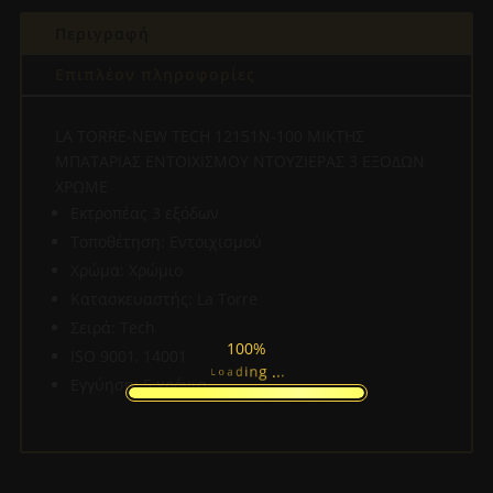
ΕΝΤΟΙΧΙΣΜΟΥ
Περιγραφή
ΝΤΟΥΖΙΕΡΑΣ
3
Επιπλέον πληροφορίες
ΕΞΟΔΩΝ
ΧΡΩΜΕ
LA TORRE-NEW TECH 12151N-100 ΜΙΚΤΗΣ
ποσότητα
ΜΠΑΤΑΡΙΑΣ ΕΝΤΟΙΧΙΣΜΟΥ ΝΤΟΥΖΙΕΡΑΣ 3 ΕΞΟΔΩΝ
ΧΡΩΜΕ
Εκτροπέας 3 εξόδων
Τοποθέτηση: Εντοιχισμού
Χρώμα: Χρώμιο
Κατασκευαστής: La Torre
Σειρά: Tech
100%
ISO 9001, 14001
.
.
.
g
n
i
d
a
L
o
Εγγύηση: 5 χρόνια