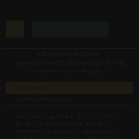
LA
Προσθήκη στο καλάθι
TORRE
35004-
811-
ΑΝΑΜΕΙΚΤΙΚΗ
Κωδικός προϊόντος:
35004-811
ΜΠΑΤΑΡΙΑ
Κατηγορίες:
ΜΠΑΤΑΡΙΕΣ ΝΙΠΤΗΡΑ ΑΠΛΕΣ
,
ΜΠΑΤΑΡΙΕΣ
ΝΙΠΤΗΡΑ
ΝΙΠΤΗΡΟΣ
,
ΌΛΑ ΤΑ ΠΡΟΙΟΝΤΑ
ΜΕ
ΒΑΛΒΙΔΑ
Περιγραφή
ΡΟΖ
ΧΡΥΣΗ
Επιπλέον πληροφορίες
ΚΟΝΤΗ
ποσότητα
Η μπαταρία νιπτήρα 35004, της εταιρείας La Torre,
χρειάζεται 1 οπή για την τοποθέτηση της. Η
εγκατάσταση της γίνεται σε νιπτήρες ένθετους,
υποκαθήμενους ή κρεμαστούς, οι οποίοι διαθέτουν