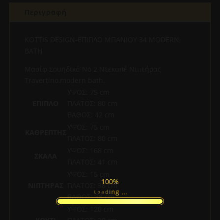
(ΒΑΣΗ+ΝΙΠΤΗΡΑΣ+ΚΑΘΡΕΠΤΗΣ)
Περιγραφή
80x60x46cm
ποσότητα
KOTTIS DESIGN-EΠΙΠΛΟ ΜΠΑΝΙΟΥ 34 MODERN
BATH
Μασίφ Σουηδικό-Νο 2 Ντεκαπέ Nιπτήρας
Travertino,modern bath.
ΥΨΟΣ: 75 cm
ΕΠΙΠΛΟ
ΠΛΑΤΟΣ: 80 cm
ΒΑΘΟΣ: 42 cm
ΥΨΟΣ: 75 cm
ΚΑΘΡΕΠΤΗΣ
ΠΛΑΤΟΣ: 80 cm
ΥΨΟΣ: 168 cm
ΣΚΑΛΑ
ΠΛΑΤΟΣ: 41 cm
ΥΨΟΣ: 15 cm
100%
ΝΙΠΤΗΡΑΣ
ΠΛΑΤΟΣ: 38 cm
.
.
.
g
n
i
d
L
a
o
ΒΑΘΟΣ: 38 cm
ΥΨΟΣ: 120 cm