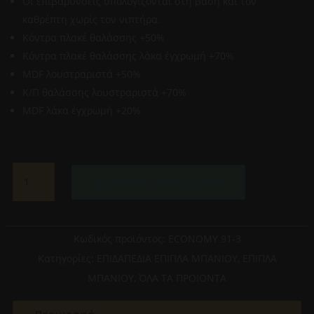
Οι επιβαρύνσεις υπολογίζονται στη βάση και τον
καθρέπτη χωρίς τον νιπτήρα.
Κόντρα πλακέ θαλάσσης +50%
Κόντρα πλακέ θαλάσσης λάκα έγχρωμή +70%
MDF λουστραριστά +50%
Κ/Π θαλάσσης λουστραριστά +70%
MDF λάκα έγχρωμή +20%
KOTTIS
Προσθήκη στο καλάθι
DESIGN-
ΕΠΙΠΛΟ
ΜΠΑΝΙΟΥ
91-
Κωδικός προϊόντος:
ECONOMY 91-3
3
Κατηγορίες:
ΕΠΙΔΑΠΕΔΙΑ ΕΠΙΠΛΑ ΜΠΑΝΙΟΥ
,
ΕΠΙΠΛΑ
ECONOMY
ΜΠΑΝΙΟΥ
,
ΌΛΑ ΤΑ ΠΡΟΙΟΝΤΑ
(ΒΑΣΗ+ΝΙΠΤΗΡΑΣ+ΚΑΘΡΕΠΤΗΣ)
ΛΑΚΑ