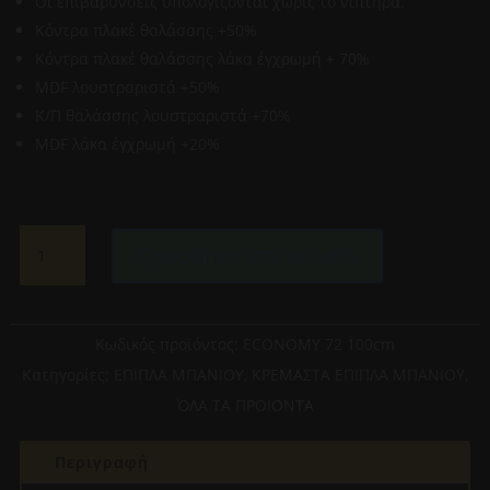
Οι επιβαρύνσεις υπολογίζονται χωρίς το νιπτήρα.
Κόντρα πλακέ θαλάσσης +50%
Κόντρα πλακέ θαλάσσης λάκα έγχρωμή + 70%
MDF λουστραριστά +50%
Κ/Π θαλάσσης λουστραριστά +70%
MDF λάκα έγχρωμή +20%
KOTTIS
Προσθήκη στο καλάθι
DESIGN-
ΕΠΙΠΛΟ
ΜΠΑΝΙΟΥ
72
Κωδικός προϊόντος:
ECONOMY 72 100cm
ECONOMY
Κατηγορίες:
ΕΠΙΠΛΑ ΜΠΑΝΙΟΥ
,
ΚΡΕΜΑΣΤΑ ΕΠΙΠΛΑ ΜΠΑΝΙΟΥ
,
(ΒΑΣΗ+ΝΙΠΤΗΡΑΣ+ΚΑΘΡΕΠΤΗΣ)
ΌΛΑ ΤΑ ΠΡΟΙΟΝΤΑ
100x50x46cm
ΜΕΛΑΜΙΝΗ
Περιγραφή
ποσότητα