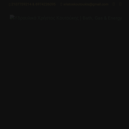
2107759214 & 6974226095
xristoskoutoukis@gmail.com
Home
ΌΛΑ ΤΑ ΠΡΟΙΟΝΤΑ