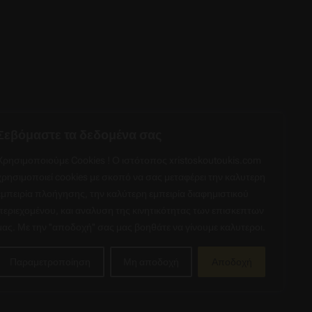
ΕΠΙΠΛΑ ΜΠΑΝΙΟΥ
ΜΠΑΤΑΡΙΕΣ
ΑΞΕΣΟΥΑΡ ΜΠΑΝΙΟΥ
ΘΕΡΜΟΣΙΦΩΝΕΣ
Σ
ΦΙΛΤΡΑ ΝΕΡΟΥ
ΔΟΜΙΚΑ ΥΛΙΚΑ
Σεβόμαστε τα δεδομένα σας
Χρησιμοποιούμε Cookies ! Ο ιστότοπος xristoskoutoukis.com
GMAIL.COM
χρησιμοποιεί cookies με σκοπό να σας μεταφέρει την καλυτερη
εμπειρία πλοήγησης, την καλύτερη εμπειρία διαφημιστικού
περιεχομένου, και αναλυση της κινητικότητας των επισκεπτων
μας. Με την ''αποδοχή'' σας μας βοηθάτε να γίνουμε καλυτεροι.
δόσεις
Παραμετροποίηση
Μη αποδοχή
Αποδοχή