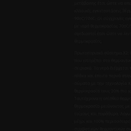
μετάβασης έτσι ώστε να απο
κλασικές εγκαταστάσεις θέρ
90oC/70oC. Οι σύγχρονες εγ
με νερό θερμοκρασίας 70oC/
σχεδιαστεί έτσι ώστε να λει
θερμοκρασίες.
Πρωτοποριακό σύστημα Χ2: 
που επιτρέπει στο θερμαντικ
σειριακά. Το νερό διέρχετα
πλάκα και έπειτα περνά στη
σώματα με την τεχνολογία Χ
θερμοκρασία τους 20% πιο γ
Ταυτόχρονα η οπίσθια θερμα
θερμοκρασία μειώνοντας με 
τοίχους και παράθυρα. Λόγω 
μέχρι και 100% περισσότερο
συμβατικών θερμαντικών σω