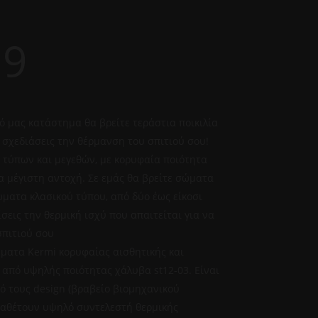
69
ό μας κατάστημα θα βρείτε τεράστια ποικιλία
 σχεδιάσεις την θέρμανση του σπιτιού σου!
 τύπων και μεγεθών, με κορυφαία ποιότητα
α μέγιστη αντοχή. Σε εμάς θα βρείτε σώματα
ώματα κλασικού τύπου, από δύο έως είκοσι
ίσεις την θερμική ισχύ που απαιτείται για να
σπιτιού σου
ματα Kermi κορυφαίας αισθητικής και
 από υψηλής ποιότητας χάλυβα st12-03. Είναι
κό τους design (βραβείο βιομηχανικού
ιαθέτουν υψηλό συντελεστή θερμικής