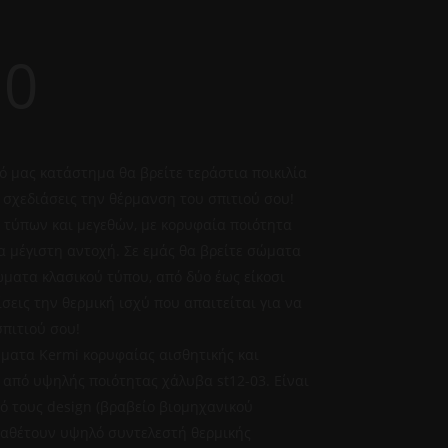
00
ό μας κατάστημα θα βρείτε τεράστια ποικιλία
 σχεδιάσεις την θέρμανση του σπιτιού σου!
 τύπων και μεγεθών, με κορυφαία ποιότητα
α μέγιστη αντοχή. Σε εμάς θα βρείτε σώματα
ώματα κλασικού τύπου, από δύο έως είκοσι
ίσεις την θερμική ισχύ που απαιτείται για να
σπιτιού σου!
ματα Kermi κορυφαίας αισθητικής και
 από υψηλής ποιότητας χάλυβα st12-03. Είναι
κό τους design (βραβείο βιομηχανικού
ιαθέτουν υψηλό συντελεστή θερμικής