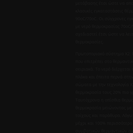
μετάβασης έτσι ώστε να απο
κλασικές εγκαταστάσεις θέρ
90oC/70oC. Οι σύγχρονες εγ
με νερό θερμοκρασίας 70oC/
σχεδιαστεί έτσι ώστε να λει
θερμοκρασίες.
Πρωτοποριακό σύστημα Χ2: 
που επιτρέπει στο θερμαντικ
σειριακά. Το νερό διέρχετα
πλάκα και έπειτα περνά στη
σώματα με την τεχνολογία Χ
θερμοκρασία τους 20% πιο γ
Ταυτόχρονα η οπίσθια θερμα
θερμοκρασία μειώνοντας με 
τοίχους και παράθυρα. Λόγω 
μέχρι και 100% περισσότερο
συμβατικών θερμαντικών σω