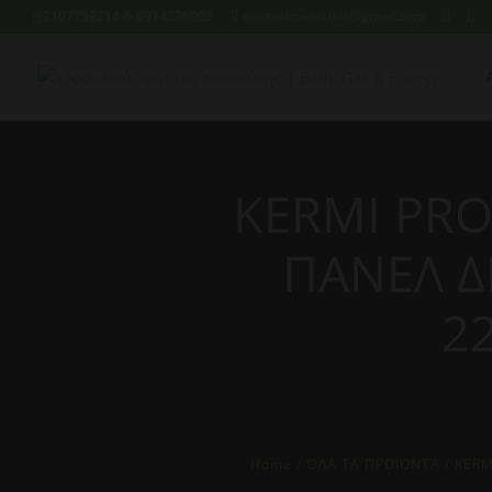
2107759214 & 6974226095
xristoskoutoukis@gmail.com
KERMI PR
ΠΑΝΕΛ Δ
2
Home
/
ΌΛΑ ΤΑ ΠΡΟΙΟΝΤΑ
/ KERM