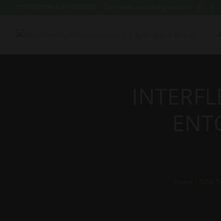
2107759214 & 6974226095
xristoskoutoukis@gmail.com
INTERFL
ΕΝΤ
Home
/
ΌΛΑ Τ