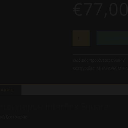
€
77,0
INTERFLEX
Προσθήκη
SQUARE
096947
ΜΠΑΤΑΡΙΑ
ΕΝΤΟΙΧΙΣΜΟΥ
Κωδικός προϊόντος:
096947
ΜΠΙΝΤΕ
Κατηγορίες:
ΜΠΑΤΑΡΙΑ ΜΠΙ
ΧΡΩΜΕ
ποσότητα
ορίες
τοιχισμού Interflex Square
κή ζεστό-κρύο.