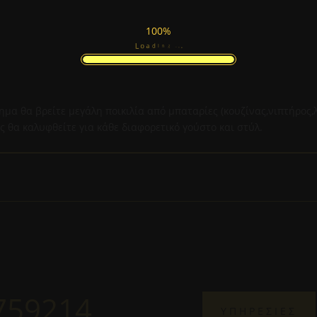
100%
a
o
d
L
i
n
g
.
.
.
ημα θα βρείτε μεγάλη ποικιλία από μπαταρίες (κουζίνας,νιπτήρος,
θα καλυφθείτε για κάθε διαφορετικό γούστο και στύλ.
759214
ΥΠΗΡΕΣΙΕΣ