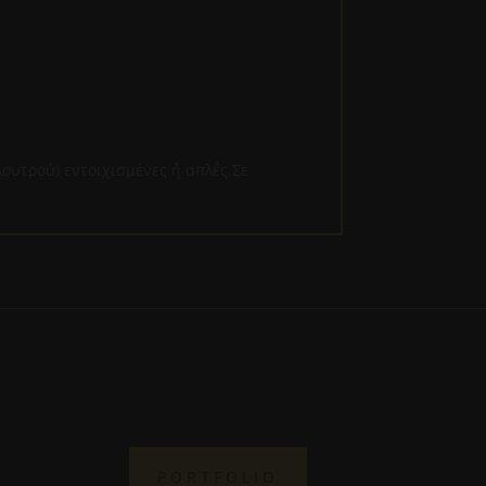
λουτρού) εντοιχισμένες ή απλές.Σε
PORTFOLIO