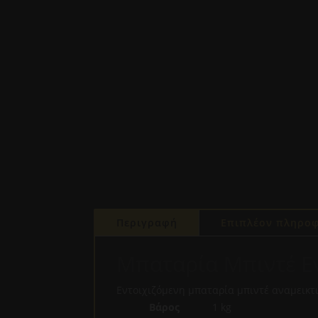
Περιγραφή
Επιπλέον πληροφ
Μπαταρία Μπιντέ Εν
Εντοιχιζόμενη μπαταρία μπιντέ αναμεικτι
Βάρος
1 kg