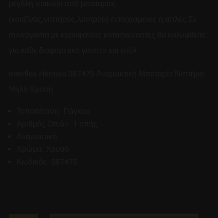
μεγάλη ποικιλία από μπαταρίες
(κουζίνας,νιπτήρος,λουτρού) εντοιχισμένες ή απλές.Σε
συνεργασία με κορυφαίους κατασκευαστές θα καλυφθείτε
για κάθε διαφορετικό γούστο και στύλ
Interflex Hermes 087475 Αναμεικτική Μπαταρία Νιπτήρα
Ψηλή Χρυσή
Τοποθέτηση: Πάγκου
Αριθμός Οπών: 1 οπής
Αναμεικτική
Χρώμα: Χρυσό
Κωδικός: 087475