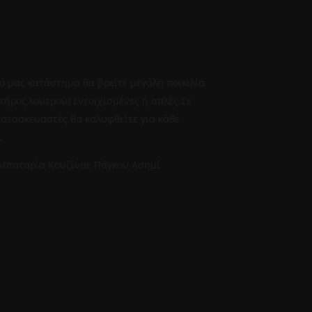
0
ό μας κατάστημα θα βρείτε μεγάλη ποικιλία
τήρος,λουτρού) εντοιχισμένες ή απλές.Σε
ατασκευαστές θα καλυφθείτε για κάθε
.
ή Μπαταρία Κουζίνας Πάγκου Ασημί