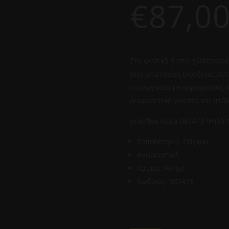
€
87,0
Στο φυσικό ή στο ηλεκτρονικ
από μπαταρίες (κουζίνας,νιπ
συνεργασία με κορυφαίους κ
διαφορετικό γούστο και στύλ
Interflex Astra 087479 Ψηλ
Τοποθέτηση: Πάγκου
Αναμεικτική
Χρώμα: Ασημί
Κωδικός: 087479