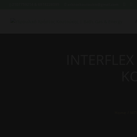
2107759214 & 6974226095
xristoskoutoukis@gmail.com
INTERFLEX
Κ
Home
/
ΜΠ