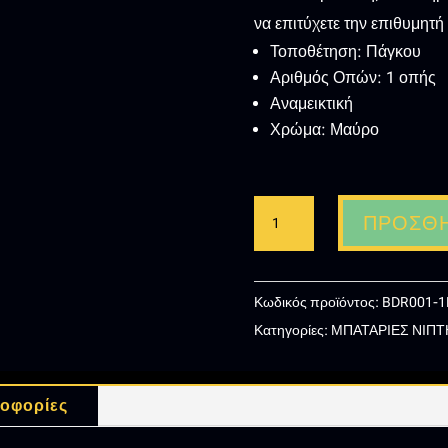
να επιτύχετε την επιθυμητή
Τοποθέτηση: Πάγκου
Αριθμός Οπών: 1 οπής
Αναμεικτική
Χρώμα: Μαύρο
IMEX
ΠΡΟΣΘΉ
ROMA
ΑΝΑΜΕΙΚΤΙΚΗ
ΜΠΑΤΑΡΙΑ
Κωδικός προϊόντος:
BDR001-
ΝΙΠΤΗΡΑ
Κατηγορίες:
ΜΠΑΤΑΡΙΕΣ ΝΙΠ
ΜΑΥΡΗ
ποσότητα
οφορίες