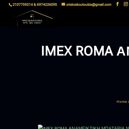
2107759214 & 6974226095
xristoskoutoukis@gmail.com
IMEX ROMA 
Home