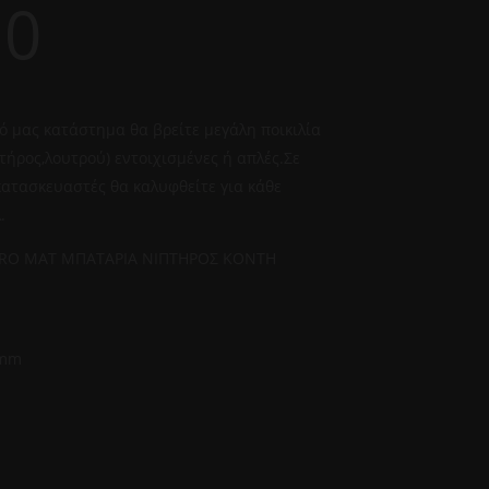
00
ό μας κατάστημα θα βρείτε μεγάλη ποικιλία
τήρος,λουτρού) εντοιχισμένες ή απλές.Σε
ατασκευαστές θα καλυφθείτε για κάθε
.
GRO MAT ΜΠΑΤΑΡΙΑ ΝΙΠΤΗΡΟΣ KONTH
5mm