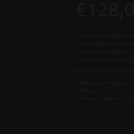
€
128,
Στο φυσικό ή στο ηλεκτρονικ
από μπαταρίες (κουζίνας,νιπ
συνεργασία με κορυφαίους κ
διαφορετικό γούστο και στύλ
IMEX-LINE BDD038-1NG NE
Mπαταρία νιπτήρος κοντή
Μαύρο ματ
Κεραμικός μηχανισμός 2