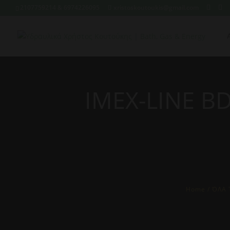
2107759214 & 6974226095
xristoskoutoukis@gmail.com
IMEX-LINE 
Home
/
ΌΛΑ 