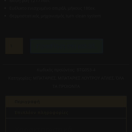
Μέση ροή 12 l / min.
Ευέλικτο ενισχυμένο σπιράλ, μήκους 180εκ.
Θερμοστατικός μηχανισμός turn clean system
IMEX
Προσθήκη στο καλάθι
GENOVA
ΑΝΑΜΕΙΚΤΙΚΗ
ΜΠΑΤΑΡΙΑ
ΜΠΑΝΙΕΡΑΣ
Κωδικός προϊόντος:
BTG053-4
ΘΕΡΜΟΣΤΑΤΙΚΗ
Κατηγορίες:
ΜΠΑΤΑΡΙΕΣ
,
ΜΠΑΤΑΡΙΕΣ ΛΟΥΤΡΟΥ ΑΠΛΕΣ
,
ΌΛΑ
ΑΣΗΜΙ
ΤΑ ΠΡΟΙΟΝΤΑ
BTG053-
4
Περιγραφή
ποσότητα
Επιπλέον πληροφορίες
Χαρακτηριστικά