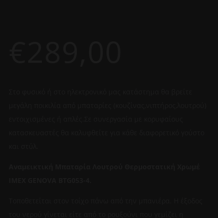
€
289,00
Στο φυσικό ή στο ηλεκτρονικό μας κατάστημα θα βρείτε
μεγάλη ποικιλία από μπαταρίες (κουζίνας,νιπτήρος,λουτρού)
εντοιχισμένες ή απλές.Σε συνεργασία με κορυφαίους
κατασκευαστές θα καλυφθείτε για κάθε διαφορετικό γούστο
και στύλ.
Αναμεικτική Μπαταρία Λουτρού Θερμοστατική Χρωμέ
IMEX GENOVA BTG053-4.
Τοποθετείται στον τοίχο πάνω από την μπανιέρα. Η έξοδος
του νερού γίνεται είτε από το ρουξούνι που γεμίζει η