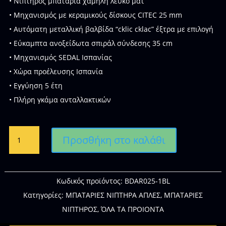
• Νιπτήρος μπαταρία χαμηλή λευκό ματ
• Μηχανισμός με κεραμικούς δίσκους CITEC 25 mm
• Αυτόματη μεταλλική βαλβίδα “cklic cklac” έξτρα με επιλογή
• Εύκαμπτα ανοξείδωτα σπιράλ σύνδεσης 35 cm
• Μηχανισμός SEDAL Ισπανίας
• Χώρα προέλευσης Ισπανία
• Εγγύηση 5 έτη
• Πλήρη γκάμα ανταλλακτικών
IMEX
Προσθήκη στο καλάθι
ART
BDAR025-
1BL
ΜΠΑΤΑΡΙΑ
Κωδικός προϊόντος:
BDAR025-1BL
ΝΙΠΤΗΡΟΣ
Κατηγορίες:
ΜΠΑΤΑΡΙΕΣ ΝΙΠΤΗΡΑ ΑΠΛΕΣ
,
ΜΠΑΤΑΡΙΕΣ
ΧΑΜΗΛΗ
ΝΙΠΤΗΡΟΣ
,
ΌΛΑ ΤΑ ΠΡΟΙΟΝΤΑ
ποσότητα