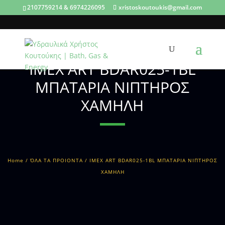
2107759214 & 6974226095
xristoskoutoukis@gmail.com
IMEX ART BDAR025-1BL
ΜΠΑΤΑΡΙΑ ΝΙΠΤΗΡΟΣ
ΧΑΜΗΛΗ
Home
/
ΌΛΑ ΤΑ ΠΡΟΙΟΝΤΑ
/ IMEX ART BDAR025-1BL ΜΠΑΤΑΡΙΑ ΝΙΠΤΗΡΟΣ
ΧΑΜΗΛΗ