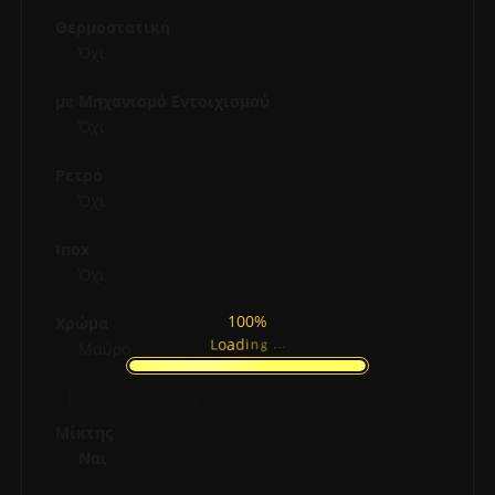
Θερμοστατική
Όχι
με Μηχανισμό Εντοιχισμού
Όχι
Ρετρό
Όχι
Inox
Όχι
100%
Χρώμα
g
.
n
.
i
.
d
a
o
L
Μαύρο
Περιεχόμενα
Μίκτης
Ναι