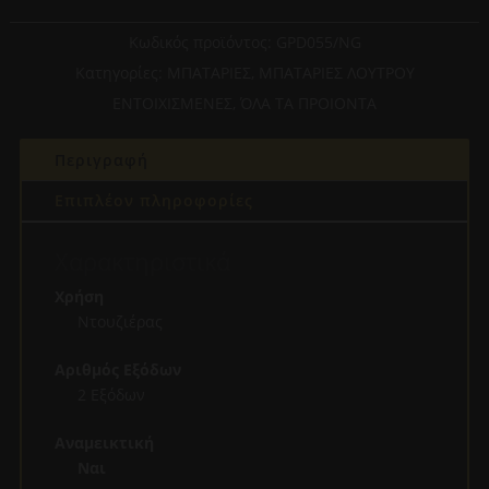
ΤΗΛΕΦΩΝΟ
ΚΑΙ
Κωδικός προϊόντος:
GPD055/NG
ΚΕΦΑΛΗ
Κατηγορίες:
ΜΠΑΤΑΡΙΕΣ
,
ΜΠΑΤΑΡΙΕΣ ΛΟΥΤΡΟΥ
ΝΤΟΥΣ
ΕΝΤΟΙΧΙΣΜΕΝΕΣ
,
ΌΛΑ ΤΑ ΠΡΟΙΟΝΤΑ
ΕΝΤΟΙΧΙΣΜΟΥ
2
Περιγραφή
ΕΞΟΔΩΝ
ΜΑΥΡΟ
Επιπλέον πληροφορίες
ΓΙΑ
ΝΤΟΥΖΙΕΡΑ
Χαρακτηριστικά
ποσότητα
Χρήση
Ντουζιέρας
Αριθμός Εξόδων
2 Εξόδων
Αναμεικτική
Ναι