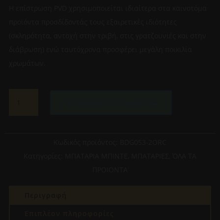
Η επίστρωση PVD χρησιμοποιείται ιδιαίτερα στα καινοτόμα
προϊόντα προσδίδοντάς τους εξαιρετικές ιδιότητες
(σκληρότητα, αντοχή στην τριβή, στις γρατζουνιές και στην
διάβρωση) ενώ ταυτόχρονα προσφέρει μεγάλη ποικιλία
χρωμάτων.
IMEX
Προσθήκη στο καλάθι
ΑΝΑΜΕΙΚΤΙΚΗ
ΜΠΑΤΑΡΙΑ
ΜΠΙΝΤΕ
ΡΟΖ
Κωδικός προϊόντος:
BDG053-2ORC
ΧΡΥΣΗ
Κατηγορίες:
ΜΠΑΤΑΡΙΑ ΜΠΙΝΤΕ
,
ΜΠΑΤΑΡΙΕΣ
,
ΌΛΑ ΤΑ
BDG053-
ΠΡΟΙΟΝΤΑ
2ORC
ποσότητα
Περιγραφή
Επιπλέον πληροφορίες