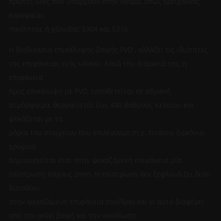
πρώτες ύλες που υπάρχουν στην αγορά, όπως ορείχαλκος
κορυφαίας
ποιότητας ή χάλυβας S304 και S316.
Η διαδικασία επικάλυψης-βαφής PVD , αλλάζει τις ιδιότητες
της επιφάνειας ενός υλικού. Κατά την διάρκειά της, η
επιφάνεια
προς επικάλυψη με PVD, τοποθετείται σε αδρανή
ατμόσφαιρα, θερμαίνεται έως 400 βαθμούς Κελσίου και
ψεκάζεται με τα
μόρια του στοιχείου που επιλέγουμε (π.χ. τιτάνιο, ζιρκόνιο,
χρώμιο).
Δημιουργείται έτσι στην ψεκαζόμενη επιφάνεια μία
επίστρωση πάχους 2mm. Η επίστρωση δεν ξεφλουδίζει διότι
διεισδύει
στην ψεκαζόμενη επιφάνεια (πούδρα) και γι αυτό διαφέρει
από την απλή βαφή και την ανοδίωση.