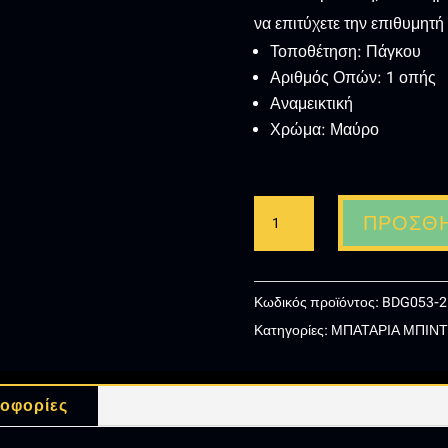
να επιτύχετε την επιθυμητή
Τοποθέτηση: Πάγκου
Αριθμός Οπών: 1 οπής
Αναμεικτική
Χρώμα: Μαύρο
IMEX
ΠΡΟΣΘΉ
GENOVA
ΑΝΑΜΕΙΚΤΙΚΗ
ΜΠΑΤΑΡΙΑ
Κωδικός προϊόντος:
BDG053-
ΜΠΙΝΤΕ
Κατηγορίες:
ΜΠΑΤΑΡΙΑ ΜΠΙΝ
ΜΑΥΡΗ
BDG053-
2BGM
οφορίες
ποσότητα