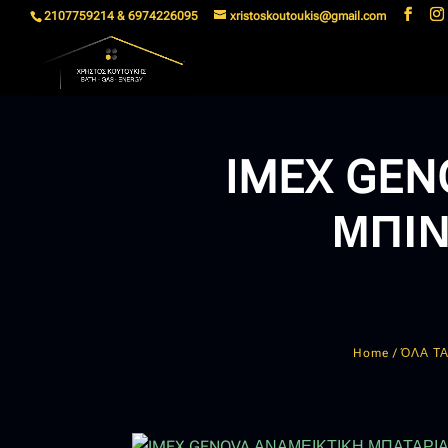
2107759214 & 6974226095
xristoskoutoukis@gmail.com
IMEX GE
ΜΠΙΝ
Home
/
ΌΛΑ Τ