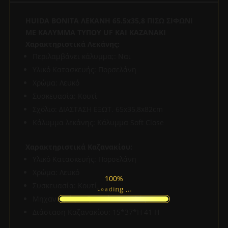
ποσότητα
HUIDA BONITA ΛΕΚΑΝΗ 65.5x35,8 ΠΙΣΩ ΣΙΦΩΝΙ
ΜΕ ΚΑΛΥΜΜΑ ΤΥΠΟΥ UF KAI KAZANAKI
Χαρακτηριστικά Λεκάνης:
Περιλαμβάνει κάλυμμα;: Ναι
Υλικό Κατασκευής: Πορσελάνη
Χρώμα: Λευκό
Συσκευασία: Κουτί
Σχόλιο: ΔΙΑΣΤΑΣΗ ΕΞΩΤ. 65x35,8x82cm
Κάλυμμα λεκάνης: Κάλυμμα Soft Close
Χαρακτηριστικά Καζανακίου:
Υλικό Κατασκευής: Πορσελάνη
Χρώμα: Λευκό
100%
Συσκευασία: Κουτί
.
.
.
g
n
i
d
a
L
o
Μηχανισμός Καζανακίων: Διπλός
Διάσταση Καζανακίου: 15*37*H 41 Η