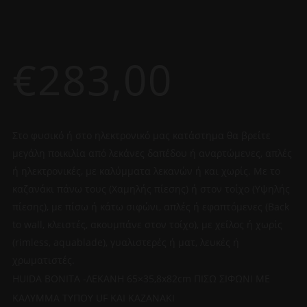
€
283,00
Στο φυσικό ή στο ηλεκτρονικό μας κατάστημα θα βρείτε
μεγάλη ποικιλία από λεκάνες δαπέδου ή αναρτώμενες, απλές
ή ηλεκτρονικές, με καλύμματα λεκανών ή και χωρίς. Με το
καζανάκι πάνω τους (Χαμηλής πίεσης) ή στον τοίχο (Υψηλής
πίεσης), με πίσω ή κάτω σιφώνι, απλές ή εφαπτόμενες (Back
to wall, κλειστές, ακουμπάνε στον τοίχο), με χείλος ή χωρίς
(rimless, aquablade), γυαλιστερές ή ματ, λευκές ή
χρωματιστές.
HUIDA BONITA -ΛΕΚΑΝΗ 65×35,8x82cm ΠΙΣΩ ΣΙΦΩΝΙ ΜΕ
ΚΑΛΥΜΜΑ ΤΥΠΟΥ UF KAI KAZANAKI