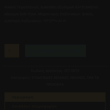
Λεκάνη Πορσελάνινη, Διαστάση εξωτερική 65×35,8x82cm,
κάλυμμα Soft Close. Μηχανισμός Καζανακίων: Διπλός.
Διάσταση Καζανακίου: 15*37*H 41 Η
HUIDA
Προσθήκη στο καλάθι
BONITA
-ΛΕΚΑΝΗ
65x35,8x82cm
ΠΙΣΩ
Κωδικός προϊόντος:
SET-0073
ΣΙΦΩΝΙ
Κατηγορίες:
ΕΠΙΔΑΠΕΔΙΕΣ ΛΕΚΑΝΕΣ
,
ΛΕΚΑΝΕΣ
,
ΌΛΑ ΤΑ
ΜΕ
ΠΡΟΙΟΝΤΑ
ΚΑΛΥΜΜΑ
ΤΥΠΟΥ
Περιγραφή
UF
KAI
Επιπλέον πληροφορίες
KAZANAKI