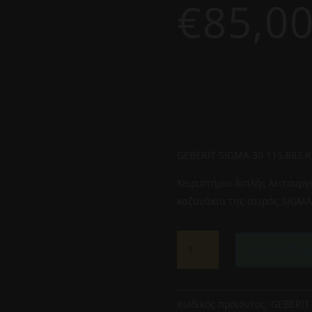
€
85,0
Στο φυσικό ή στο ηλεκτρονικ
είναι εντοιχιζόμενο,είτε επ
πλαστικό.Καθώς και μηχανισμ
καζανάκι.
GEBERIT SIGMA 30 115.883.
Χειριστήριο διπλής λειτουργ
καζανάκια της σειράς SIGMA
GEBERIT
Προσθήκη
SIGMA
30
115.883.KM-
ΚΑΖΑΝΑΚΙΑ
Κωδικός προϊόντος:
GEBERIT