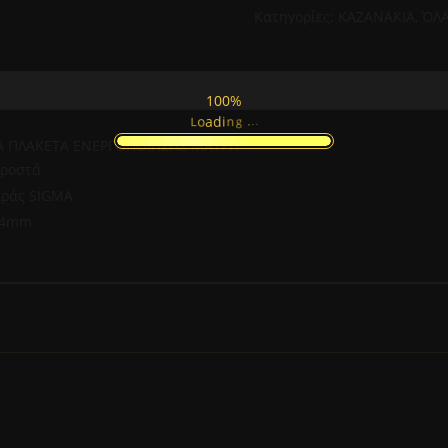
ΠΛΑΚΕΤΑ
Κατηγορίες:
ΚΑΖΑΝΑΚΙΑ
,
ΌΛΑ
ΕΝΕΡΓΟΠΟΙΗΣΗΣ
ΜΑΥΡΗ
ποσότητα
100%
.
.
.
g
n
i
d
a
o
L
ΙΑ ΠΛΑΚΕΤΑ ΕΝΕΡΓΟΠΟΙΗΣΗΣ ΜΑΥΡΗ
προστά
ειράς SIGMA
164mm