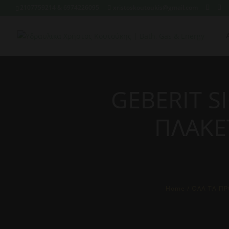
2107759214 & 6974226095
xristoskoutoukis@gmail.com
GEBERIT S
ΠΛΑΚΕ
Home
/
ΌΛΑ ΤΑ ΠΡ