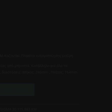
0
ό μας κατάστημα θα βρείτε καζανάκια είτε
ικαθήμενο πορσελάνης,είτε επιτοίχιο
ούς( φλοτέρ,ανταλλακτικά) για κάθε είδους
KM-Καζανάκι Πλακέτα ενεργοποίησης μαύρη
είας από μπροστά. Κατάλληλο για όλα τα
, διαστάσεις: Μήκος: 246mm , Πλάτος: 164mm
 στο καλάθι
 SIGMA 30 115.883.KM