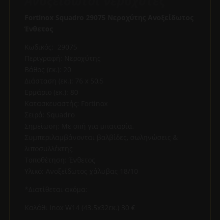
Ανοξειδωτοι νεροχυτες
Fortinox Squadro 29075
Νεροχύτης Ανοξείδωτος
Ένθετος
Κωδικός: 29075
Περιγραφή: Νεροχύτης
Βάθος (εκ.): 20
Διάσταση (εκ.): 76 x 50,5
Ερμάριο (εκ.): 80
Κατασκευαστής: Fortinox
Σειρά: Squadro
Σημείωση: Με οπή για μπαταρία.
Συμπεριλαμβάνονται βαλβίδες, σωληνώσεις &
λιποσυλλέκτης
Τοποθέτηση: Ένθετος
Υλικό: Ανοξείδωτος χάλυβας 18/10
*Διατίθεται ακόμα:
Καλάθι inox W14 (43.5x32εκ.) 30 €