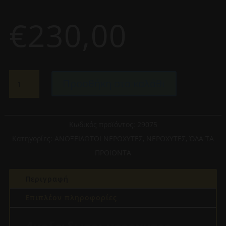
€
230,00
FORTINOX
Προσθήκη στο καλάθι
SQUADRO
29075
ΝΕΡΟΧΥΤΗΣ
ΑΝΟΞΕΙΔΩΤΟΣ
Κωδικός προϊόντος:
29075
ΕΝΘΕΤΟΣ
Κατηγορίες:
ΑΝΟΞΕΙΔΩΤΟΙ ΝΕΡΟΧΥΤΕΣ
,
ΝΕΡΟΧΥΤΕΣ
,
ΌΛΑ ΤΑ
76X50.5
ΠΡΟΙΟΝΤΑ
ποσότητα
Περιγραφή
Επιπλέον πληροφορίες