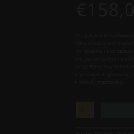
€
158,
Στο φυσικό ή στο ηλεκτρονικ
από μπαταρίες (κουζίνας,νιπ
συνεργασία με κορυφαίους κ
διαφορετικό γούστο και στύλ
FIORE TERMOTY-ΜΠΑΤΑΡΙΑ 
Μπαταρία θερμοστατική λ
Ιταλικής προέλευσης.
FIORE
Προσθήκη
TERMOTY-
ΜΠΑΤΑΡΙΑ
ΘΕΡΜΟΣΤΑΤΙΚΗ
ΛΟΥΤΡΟΥ
Κωδικός προϊόντος:
36CR095