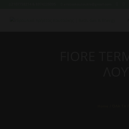
2107759214 & 6974226095
xristoskoutoukis@gmail.com
FIORE TER
ΛΟΥ
Home
/
ΌΛΑ ΤΑ 