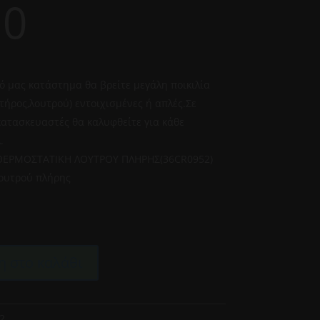
00
ό μας κατάστημα θα βρείτε μεγάλη ποικιλία
τήρος,λουτρού) εντοιχισμένες ή απλές.Σε
ατασκευαστές θα καλυφθείτε για κάθε
.
ΘΕΡΜΟΣΤΑΤΙΚΗ ΛΟΥΤΡΟΥ ΠΛΗΡΗΣ(36CR0952)
ουτρού πλήρης
 στο καλάθι
2