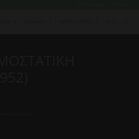
Ηλ. Κατάστημα
0 Items
ΖΙΝΑ
ΠΛΑΚΑΚΙΑ
ΦΙΛΤΡΑ ΝΕΡΟΥ
ΈΡΓΑ
ΡΜΟΣΤΑΤΙΚΗ
952)
ΗΡΗΣ(36CR0952)