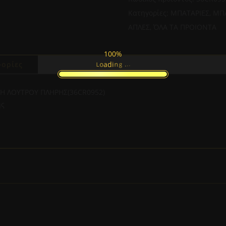
ΠΛΗΡΗΣ(36CR0952)
Κατηγορίες:
ΜΠΑΤΑΡΙΕΣ
,
ΜΠΑ
ποσότητα
ΑΠΛΕΣ
,
ΌΛΑ ΤΑ ΠΡΟΙΟΝΤΑ
100%
.
.
ορίες
.
g
n
i
d
a
o
L
Η ΛΟΥΤΡΟΥ ΠΛΗΡΗΣ(36CR0952)
ης