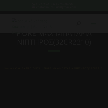
2107759214 & 6974226095
xristoskoutoukis@gmail.com
FIORE MAX-ΜΠΑΤΑΡΙΑ
ΝΙΠΤΗΡΟΣ(32CR2210)
Home
/
ΌΛΑ ΤΑ ΠΡΟΙΟΝΤΑ
/ FIORE MAX-ΜΠΑΤΑΡΙΑ ΝΙΠΤΗΡΟΣ(32CR2210)