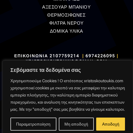
ΑΞΕΣΟΥΑΡ ΜΠΑΝΙΟΥ
ΘΕΡΜΟΣΙΦΩΝΕΣ
ΦΙΛΤΡΑ ΝΕΡΟΥ
ΔΟΜΙΚΑ ΥΛΙΚΑ
ΕΠΙΚΟΙΝΩΝΙΑ
2107759214
|
6974226095
|
XRISTOSKOUTOUKIS@GMAIL.COM
Σεβόμαστε τα δεδομένα σας
Χρησιμοποιούμε Cookies ! Ο ιστότοπος xristoskoutoukis.com
χρησιμοποιεί cookies με σκοπό να σας μεταφέρει την καλυτερη
εμπειρία πλοήγησης, την καλύτερη εμπειρία διαφημιστικού
Όροι Χρήσης
|
Πολιτική Δεδομένων
|
Πολιτική
περιεχομένου, και αναλυση της κινητικότητας των επισκεπτων
Επιστροφών
|
Πληρωμές
|
Παραδόσεις
μας. Με την ''αποδοχή'' σας μας βοηθάτε να γίνουμε καλυτεροι.
Παραμετροποίηση
Μη αποδοχή
Αποδοχή
Created & Powered By
Backpackview