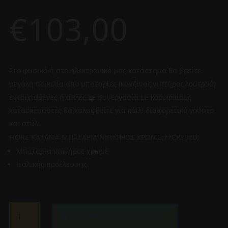
€
103,00
Στο φυσικό ή στο ηλεκτρονικό μας κατάστημα θα βρείτε
μεγάλη ποικιλία από μπαταρίες (κουζίνας,νιπτήρος,λουτρού)
εντοιχισμένες ή απλές.Σε συνεργασία με κορυφαίους
κατασκευαστές θα καλυφθείτε για κάθε διαφορετικό γούστο
και στύλ.
FIORE KATANA-ΜΠΑΤΑΡΙΑ ΝΙΠΤΗΡΟΣ ΧΡΩΜΕ(77CR7520)
Μπαταρία νιπτήρος χρωμέ
Ιταλικής προέλευσης.
FIORE
Προσθήκη στο καλάθι
KATANA-