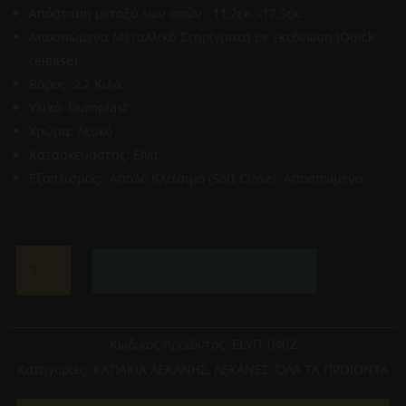
Απόσταση μεταξύ των οπών: 11,2εκ. -17,5εκ.
Αποσπώμενα Μεταλλικά Στηρίγματα με εκτόνωση (Quick
release)
Βάρος: 2,2 Κιλά
Υλικό: Duroplast
Χρώμα: Λευκό
Κατασκευαστής: Elvit
Εξοπλισμός: Απαλό Κλείσιμο (Soft Close) -Αποσπώμενο
ELVIT
Προσθήκη στο καλάθι
0402-
ΒΕΡΓΙΝΑ
D-
SHAPE
Κωδικός προϊόντος:
ELVIT 0402
ΜΙΚΡΟ
Κατηγορίες:
ΚΑΠΑΚΙΑ ΛΕΚΑΝΗΣ
,
ΛΕΚΑΝΕΣ
,
ΌΛΑ ΤΑ ΠΡΟΙΟΝΤΑ
ΚΑΠΑΚΙ
ΛΕΚΑΝΗΣ