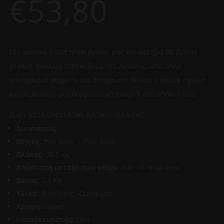
€
53,80
Στο φυσικό ή στο ηλεκτρονικό μας κατάστημα θα βρείτε
μεγάλη ποικιλία από καλύμματα λεκάνης, από απλά
μονόχρωμά μεχρί σε ότι απόχρωσή θέλετε ή και με σχέδιο
για να δώσετε μια διαφορετική πινελιά στο μπάνιο σας!
ELVIT 0203-UNIVERSAL ΚΑΠΑΚΙ ΛΕΚΑΝΗΣ
Διαστάσεις
Μήκος:
min 43εκ. – max 46εκ.
Πλάτος:
36,5 εκ.
Απόσταση μεταξύ των οπών:
min 14- max 16εκ.
Βάρος:
2,3 Kg
Υλικό:
Βακελίτης -Duroplast
Χρώμα:
Λευκό
Κατασκευαστής:
Elvit