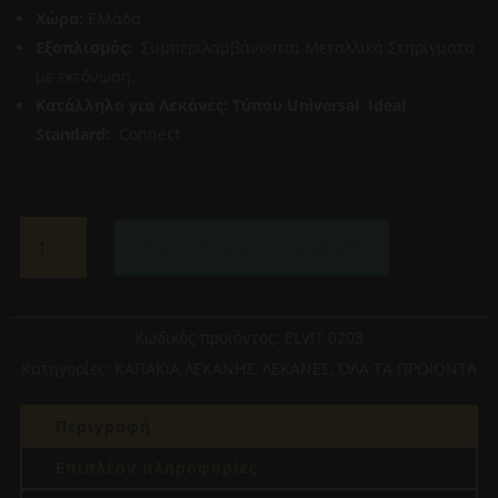
Χώρα:
Ελλάδα
Εξοπλισμός:
Συμπεριλαμβάνονται Μεταλλικά Στηρίγματα
με εκτόνωση.
Κατάλληλο για Λεκάνες:
Τύπου Universal
Ideal
Standard:
Connect
ELVIT
Προσθήκη στο καλάθι
0203-
UNIVERSAL
ΚΑΠΑΚΙ
ΛΕΚΑΝΗΣ
Κωδικός προϊόντος:
ELVIT 0203
ποσότητα
Κατηγορίες:
ΚΑΠΑΚΙΑ ΛΕΚΑΝΗΣ
,
ΛΕΚΑΝΕΣ
,
ΌΛΑ ΤΑ ΠΡΟΙΟΝΤΑ
Περιγραφή
Επιπλέον πληροφορίες