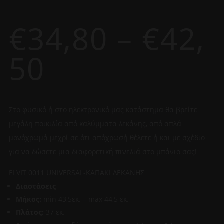
€
34,80
–
€
42,
Price
50
range:
Στο φυσικό ή στο ηλεκτρονικό μας κατάστημα θα βρείτε
€34,80
μεγάλη ποικιλία από καλύμματα λεκάνης, από απλά
μονόχρωμά μεχρί σε ότι απόχρωσή θέλετε ή και με σχέδιο
through
για να δώσετε μια διαφορετική πινελιά στο μπάνιο σας!
€42,50
ELVIT 0011 UNIVERSAL-ΚΑΠΑΚΙ ΛΕΚΑΝΗΣ
Διαστάσεις
Μήκος:
min 43,5εκ. – max 44,5 εκ.
Πλάτος:
37 εκ.