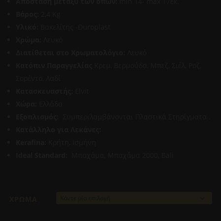
Απόσταση μεταξύ των οπών:
min 14- max 17εκ.
Βάρος:
2,4 Kg
Υλικό:
Βακελίτης -Duroplast
Χρώμα:
Λευκό
Διατίθεται στο Χρωματολόγιο:
Λευκό
Κατόπιν Παραγγελίας
Κρεμ, Βερμούδα, Μπεζ, Σιέλ, Ροζ,
Σορέντο, Λαδί
Κατασκευαστής:
Elvit
Χώρα:
Ελλάδα
Εξοπλισμός:
Συμπεριλαμβάνονται Πλαστικά Στηρίγματα .
Κατάλληλο για Λεκάνες:
Kerafina:
Κρήτη, Ισμήνη
Ideal Standard:
Μπαχάμα, Μπαχάμα 2000, Bali
ΧΡΩΜΑ