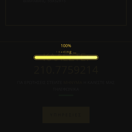
Διαστάσεις: 55x32x15
100%
.
.
.
g
ΚΑΛΕΣΤΕ:
n
i
L
d
o
a
210.7759214
ΓΙΑ ΕΡΩΤΗΣΕΙΣ ΣΤΕΙΛΤΕ
ΜΗΝΥΜΑ
Η ΚΑΛΕΣΤΕ ΜΑΣ
ΤΗΛΕΦΩΝΙΚΑ
ΥΠΗΡΕΣΙΕΣ