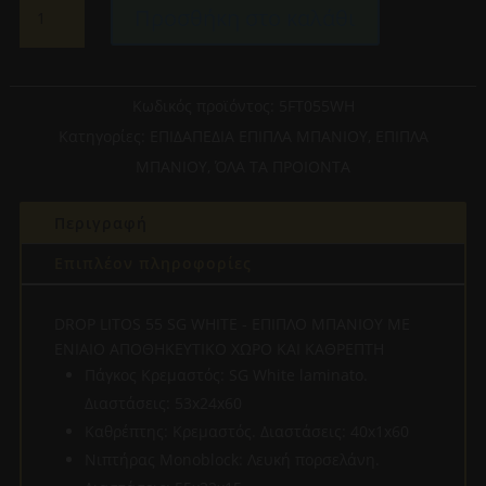
Προσθήκη στο καλάθι
LITOS
55
SG
WHITE
Κωδικός προϊόντος:
5FT055WH
-
Κατηγορίες:
ΕΠΙΔΑΠΕΔΙΑ ΕΠΙΠΛΑ ΜΠΑΝΙΟΥ
,
ΕΠΙΠΛΑ
ΕΠΙΠΛΟ
ΜΠΑΝΙΟΥ
,
ΌΛΑ ΤΑ ΠΡΟΙΟΝΤΑ
ΜΠΑΝΙΟΥ
ΜΕ
Περιγραφή
ΕΝΙΑΙΟ
ΑΠΟΘΗΚΕΥΤΙΚΟ
Επιπλέον πληροφορίες
ΧΩΡΟ
ΚΑΙ
DROP LITOS 55 SG WHITE - ΕΠΙΠΛΟ ΜΠΑΝΙΟΥ ΜΕ
ΚΑΘΡΕΠΤΗ
ΕΝΙΑΙΟ ΑΠΟΘΗΚΕΥΤΙΚΟ ΧΩΡΟ ΚΑΙ ΚΑΘΡΕΠΤΗ
ποσότητα
Πάγκος Κρεμαστός: SG White laminato.
Διαστάσεις: 53x24x60
Καθρέπτης: Κρεμαστός. Διαστάσεις: 40x1x60
Νιπτήρας Monoblock: Λευκή πορσελάνη.