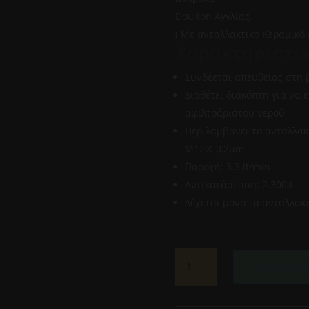
Doulton Αγγλίας.
( Με ανταλλακτικό Κεραμικό
Χαρακτηριστι
Συνδέεται απευθείας στη 
Διαθέτει διακόπτη για να 
αφιλτράριστου νερού
Περιλαμβάνει το ανταλλακτ
M12® 0,2μm
Παροχή: 3.3 lt/min
Αντικατάσταση: 2.300lt
Δέχεται μόνο τα ανταλλα
DOULTON
Προσθήκη
HCPS
D-
CP101