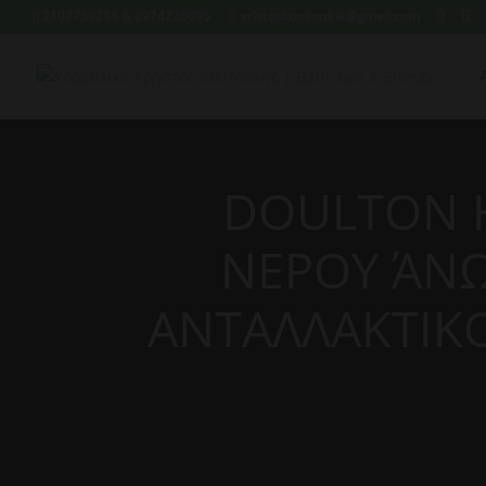
2107759214 & 6974226095
xristoskoutoukis@gmail.com
DOULTON H
ΝΕΡΟΥ ΆΝΩ
ΑΝΤΑΛΛΑΚΤΙΚ