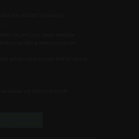
 DOULTON BIOTECT ULTRA 0,2μ )
κά
βρύση της κουζίνας, χωρίς εργαλεία
επιλέγετε μεταξύ φιλτραρισμένου και
ικό φίλτρο νερού Doulton BioTect Ultra SI
κτικά φίλτρα της DOULTON Μ12®
 στο καλάθι