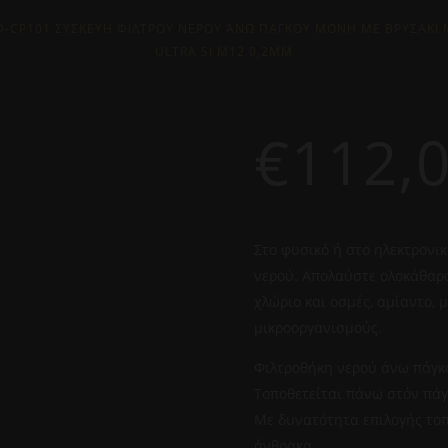
D-CP101 ΣΥΣΚΕΥΗ ΦΙΛΤΡΟΥ ΝΕΡΟΥ ΆΝΩ ΠΑΓΚΟΥ ΜΟΝΗ ΜΕ ΒΡΥΣΑΚΙ 
ULTRA SI M12 0,2ΜM
€
112,
Στο φυσικό ή στο ηλεκτρονι
νερού. Απολαύστε ολοκάθαρο
χλώριο και οσμές, αμίαντο,
μικροοργανισμούς.
Φιλτροθήκη νερού άνω πάγκ
Τοποθετείται πάνω στόν πάγ
Με δυνατότητα επιλογής το
άνθρακα