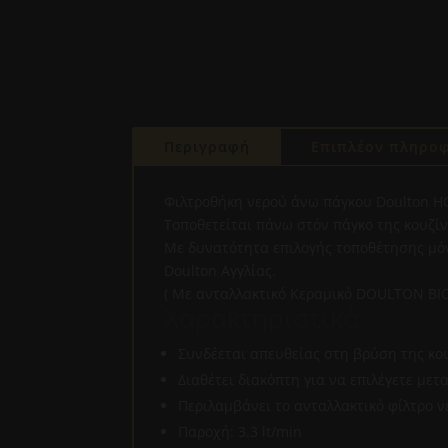
Περιγραφή
Επιπλέον πληροφ
Φιλτροθήκη νερού άνω πάγκου Doulton H
Τοποθετείται πάνω στόν πάγκο της κουζίν
Με δυνατότητα επιλογής τοποθέτησης μό
Doulton Αγγλίας.
( Με ανταλλακτικό Κεραμικό DOULTON BIO
Χαρακτηριστικά
Συνδέεται απευθείας στη βρύση της κου
Διαθέτει διακόπτη για να επιλέγετε με
Περιλαμβάνει το ανταλλακτικό φίλτρο ν
Παροχή: 3.3 lt/min