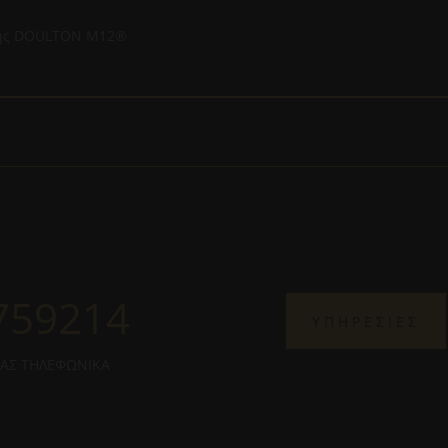
 της DOULTON Μ12®
759214
ΥΠΗΡΕΣΙΕΣ
ΜΑΣ ΤΗΛΕΦΩΝΙΚΑ