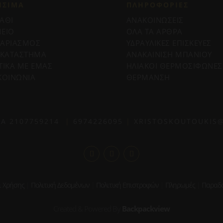
ΗΣΙΜΑ
ΠΛΗΡΟΦΟΡΊΕΣ
ΑΘΙ
ΑΝΑΚΟΙΝΩΣΕΙΣ
ΕΙΟ
ΟΛΑ ΤΑ ΑΡΘΡΑ
ΓΑΡΙΑΣΜΟΣ
ΥΔΡΑΥΛΙΚΕΣ ΕΠΙΣΚΕΥΕΣ
 ΚΑΤΑΣΤΗΜΑ
ΑΝΑΚΑΙΝΙΣΗ ΜΠΑΝΙΟΥ
ΤΙΚΑ ΜΕ ΕΜΑΣ
ΗΛΙΑΚΟΙ ΘΕΡΜΟΣΙΦΩΝΕΣ
ΚΟΙΝΩΝΙΑ
ΘΕΡΜΑΝΣΗ
ΙΑ
2107759214
|
6974226095
|
XRISTOSKOUTOUKIS
ι Χρήσης
|
Πολιτική Δεδομένων
|
Πολιτική Επιστροφών
|
Πληρωμές
|
Παραδό
Created & Powered By
Backpackview