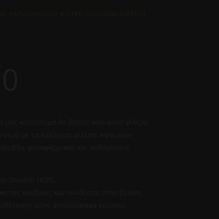
ΜΕ ΑΝΤΑΛΛΑΚΤΙΚΟ ΦΙΛΤΡΟ DOULTON BIOTECT
00
κό μας κατάστημα θα βρείτε κορυφαία φίλτρα
 νερό με τα καλύτερα φίλτρα. Αφαιρούν
 μόλυβδο, φυτοφάρμακα, και παθογόνους
ου Doulton HCPS.
κο της κουζίνας και συνδέεται στην βρύση.
ποθέτησης μόνο ανταλλακτικά ενεργού