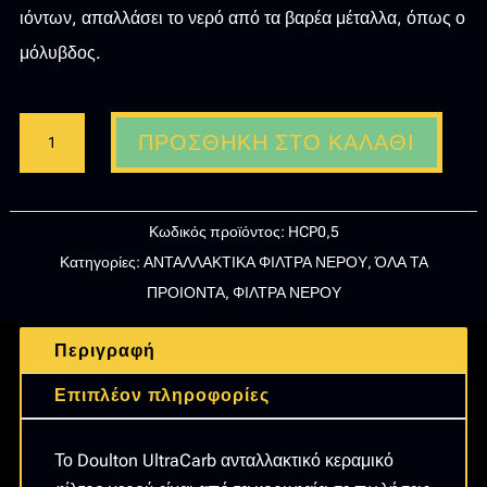
ιόντων, απαλλάσει το νερό από τα βαρέα μέταλλα, όπως ο
μόλυβδος.
DOULTON
ΠΡΟΣΘΉΚΗ ΣΤΟ ΚΑΛΆΘΙ
ΑΝΤΑΛΛΑΚΤΙΚΟ
ΦΙΛΤΡΟ
ΝΕΡΟΥ
Κωδικός προϊόντος:
HCP0,5
ΆΝΩ
Κατηγορίες:
ΑΝΤΑΛΛΑΚΤΙΚΑ ΦΙΛΤΡΑ ΝΕΡΟΥ
,
ΌΛΑ ΤΑ
ΚΑΙ
ΠΡΟΙΟΝΤΑ
,
ΦΙΛΤΡΑ ΝΕΡΟΥ
ΚΑΤΩ
ΠΑΓΚΟΥ
Περιγραφή
ΑΠΟ
ΕΝΕΡΓΟ
Επιπλέον πληροφορίες
ΆΝΘΡΑΚΑ
10″
Το Doulton UltraCarb ανταλλακτικό κεραμικό
ULTRACARB