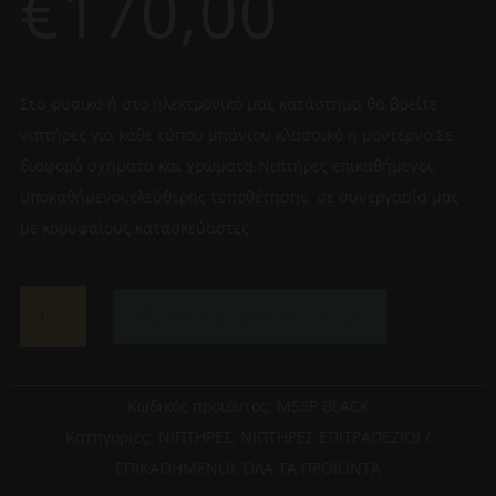
€
170,00
Στο φυσικό ή στο ηλεκτρονικό μας κατάστημα θα βρείτε
νιπτήρες για κάθε τύπου μπάνιου κλασσικό η μοντέρνο.Σε
διαφορά σχήματα και χρώματα.Νιπτήρες επικαθήμενοι,
υποκαθήμενοι,ελεύθερης τοποθέτησης σε συνεργασία μας
με κορυφαίους κατασκεύαστες.
CERAMITA
Προσθήκη στο καλάθι
ΝΙΠΤΗΡΑΣ
ΕΠΙΤΡΑΠΕΖΙΟΣ
M
55P
Κωδικός προϊόντος:
Μ55P BLACK
BLACK
Κατηγορίες:
ΝΙΠΤΗΡΕΣ
,
ΝΙΠΤΗΡΕΣ ΕΠΙΤΡΑΠΕΖΙΟΙ /
ποσότητα
ΕΠΙΚΑΘΗΜΕΝΟΙ
,
ΌΛΑ ΤΑ ΠΡΟΙΟΝΤΑ