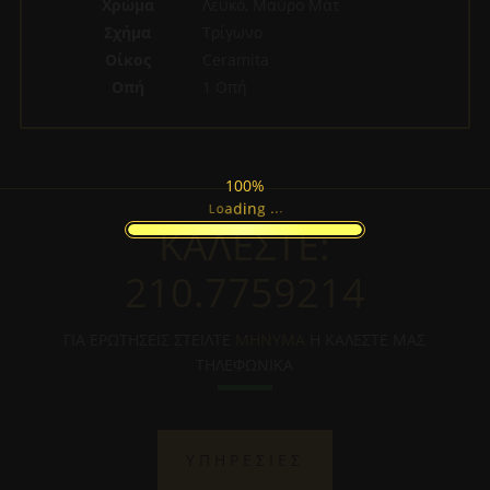
Χρώμα
Λευκό, Μαύρο Ματ
Σχήμα
Τρίγωνο
Οίκος
Ceramita
Οπή
1 Οπή
100%
.
.
g
.
n
i
d
a
o
L
ΚΑΛΕΣΤΕ:
210.7759214
ΓΙΑ ΕΡΩΤΗΣΕΙΣ ΣΤΕΙΛΤΕ
ΜΗΝΥΜΑ
Η ΚΑΛΕΣΤΕ ΜΑΣ
ΤΗΛΕΦΩΝΙΚΑ
ΥΠΗΡΕΣΙΕΣ