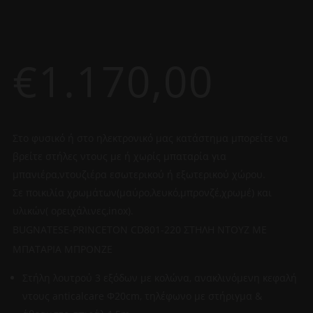
€
1.170,00
Στο φυσικό ή στο ηλεκτρονικό μας κατάστημα μπορείτε να
βρείτε στήλες ντους με ή χωρίς μπαταρία για
μπανιέρα,ντουζιέρα εσωτερικού ή εξωτερικού χώρου.
Σε ποικιλία χρωμάτων(μαύρο,λευκό,μπρονζέ,χρωμέ) και
υλικών( ορειχάλινες,inox).
BUGNATESE-PRINCETON CD801-220 ΣTHΛΗ ΝΤΟΥΖ ΜΕ
ΜΠΑΤΑΡΙΑ ΜΠΡΟΝΖΕ
Στήλη λουτρού 3 εξόδων με κολώνα, ανακλινόμενη κεφαλή
ντους anticalcare Φ20cm, τηλέφωνο με στήριγμα &