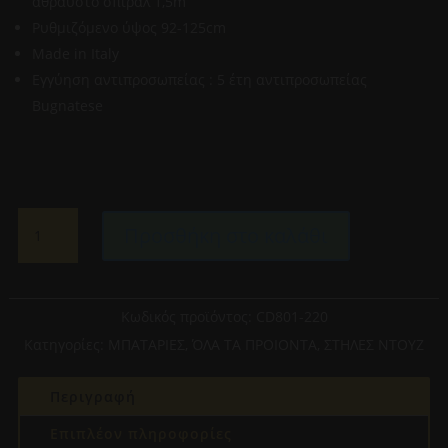
άθραυστο σπιράλ 1,5m
Ρυθμιζόμενο ύψος 92-125cm
Made in Italy
Εγγύηση αντιπροσωπείας : 5 έτη αντιπροσωπείας
Bugnatese
BUGNATESE-
Προσθήκη στο καλάθι
PRINCETON
CD801-
220
ΣTHΛΗ
Κωδικός προϊόντος:
CD801-220
ΝΤΟΥΖ
Κατηγορίες:
ΜΠΑΤΑΡΙΕΣ
,
ΌΛΑ ΤΑ ΠΡΟΙΟΝΤΑ
,
ΣΤΗΛΕΣ ΝΤΟΥΖ
ΜΕ
ΜΠΑΤΑΡΙΑ
Περιγραφή
ΜΠΡΟΝΖΕ
ποσότητα
Επιπλέον πληροφορίες