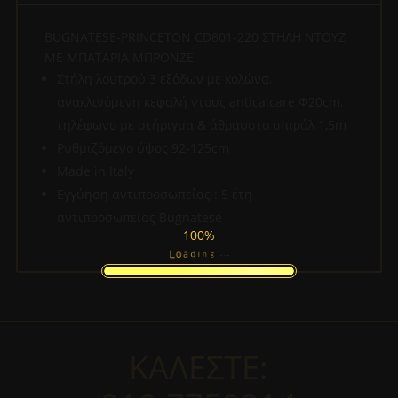
BUGNATESE-PRINCETON CD801-220 ΣTHΛΗ ΝΤΟΥΖ
ΜΕ ΜΠΑΤΑΡΙΑ ΜΠΡΟΝΖΕ
Στήλη λουτρού 3 εξόδων με κολώνα,
ανακλινόμενη κεφαλή ντους anticalcare Φ20cm,
τηλέφωνο με στήριγμα & άθραυστο σπιράλ 1,5m
Ρυθμιζόμενο ύψος 92-125cm
Made in Italy
Εγγύηση αντιπροσωπείας : 5 έτη
αντιπροσωπείας Bugnatese
100%
o
a
L
d
i
n
g
.
.
.
ΚΑΛΕΣΤΕ: