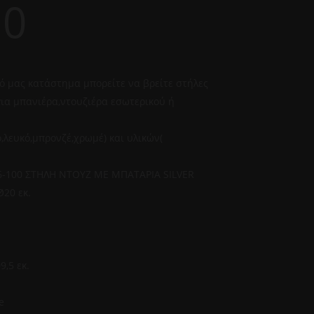
00
κό μας κατάστημα μπορείτε να βρείτε στήλες
για μπανιέρα,ντουζιέρα εσωτερικού ή
,λευκό,μπρονζέ,χρωμέ) και υλικών(
-100 ΣΤΗΛΗ ΝΤΟΥΖ ΜΕ ΜΠΑΤΑΡΙΑ SILVER
20 εκ.
9,5 εκ.
e