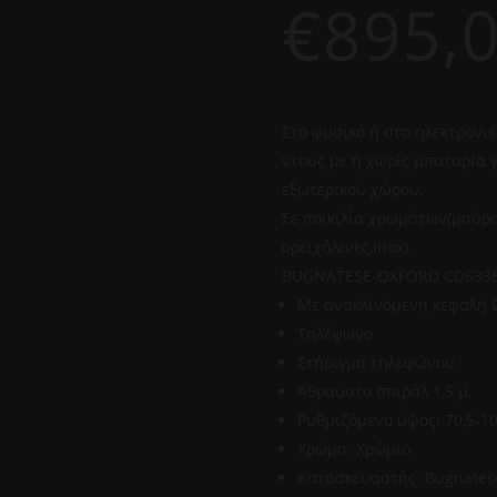
€
895,
Στο φυσικό ή στο ηλεκτρονι
ντους με ή χωρίς μπαταρία 
εξωτερικού χώρου.
Σε ποικιλία χρωμάτων(μαύρο
ορειχάλινες,inox).
BUGNATESE-OXFORD CD6336
Με ανακλινόμενη κεφαλή Ø
Tηλέφωνο
Στήριγμα τηλεφώνου
Άθραυστο σπιράλ 1,5 μ.
Ρυθμιζόμενο ύψος: 70,5-10
Χρώμα: Χρώμιο
Κατασκευαστής: Bugnates