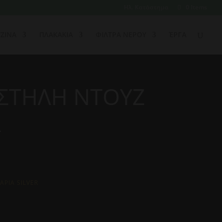
Ηλ. Κατάστημα
0 Items
ΖΙΝΑ
ΠΛΑΚΑΚΙΑ
ΦΙΛΤΡΑ ΝΕΡΟΥ
ΈΡΓΑ
 ΣΤΗΛΗ ΝΤΟΥΖ
R
ΡΙΑ SILVER