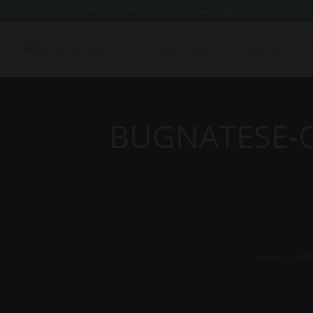
2107759214 & 6974226095
xristoskoutoukis@gmail.com
BUGNATESE-O
Home
/
ΜΠΑ