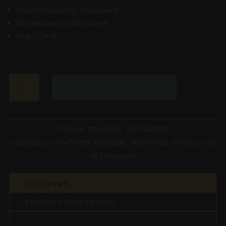
Υλικό Κατασκευής Ορείχαλκος
Κατασκευαστής Bugnatese
ΞΎψος 24 εκ.
BUGNATESE
Προσθήκη στο καλάθι
OXFORD
6382-
220300
ΜΠΑΤΑΡΙΑ
Κωδικός προϊόντος:
6382-220300
ΝΕΡΟΧΥΤΗ
Κατηγορίες:
ΜΠΑΤΑΡΙΕΣ ΚΟΥΖΙΝΑΣ
,
ΜΠΑΤΑΡΙΕΣ ΠΑΓΚΟΥ
,
ΌΛΑ
ΜΠΡΟΝΖΕ/
ΤΑ ΠΡΟΙΟΝΤΑ
ΛΕΥΚΟ
ποσότητα
Περιγραφή
Επιπλέον πληροφορίες