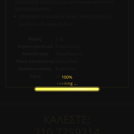
BUGNATESE OXFORD 6382-ΜΠΑΤΑΡΙΑ ΝΕΡΟΧΥΤΗ
ΜΠΡΟΝΖΕ/ΛΕΥΚΟ
Μπαταρία κουζίνας με μακρύ περιστρεφόμενο
ρουξούνι και ύψος 24,5 εκ.
Βάρος
2 kg
Χαρακτηριστικά
Αναμεικτική
Τοποθέτηση
Επικαθήμενη
Υλικό Κατασκευής
Ορείχαλκος
Κατασκευαστής
Bugnatese
Ύψος
24 εκ.
100%
.
.
.
g
n
i
d
a
L
o
ΚΑΛΕΣΤΕ:
210.7759214